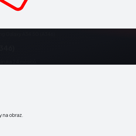
g Galaxy A34 5G (A346)
346)
Záruka 24 měsíců.
ky na obraz.