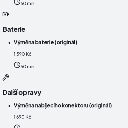
60 min
Baterie
Výměna baterie (originál)
1 590 Kč
60 min
Další opravy
Výměna nabíjecího konektoru (originál)
1 690 Kč