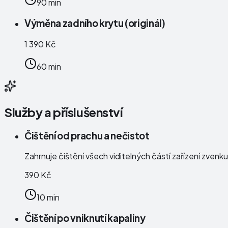
90 min
Výměna zadního krytu (originál)
1 390 Kč
60 min
Služby a příslušenství
Čištění od prachu a nečistot
Zahrnuje čištění všech viditelných částí zařízení zven
390 Kč
10 min
Čištění po vniknutí kapaliny