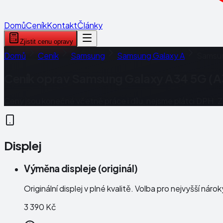
Domů
Ceník
Kontakt
Články
Zjistit cenu opravy
Domů
Ceník
Samsung
Samsung Galaxy A
Samsun
Ceník oprav
Samsung Galaxy A34 5G (A
Ceny jsou konečné včetně práce i dílu, nejsme plátci DPH. 
Displej
Výměna displeje (originál)
Originální displej v plné kvalitě. Volba pro nejvyšší náro
3 390 Kč