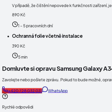
V případě, že čištění nepovede k funkčnosti zařízení, j
890 Kč
1 - 5 pracovních dní
Ochranná folie včetně instalace
390 Kč
5 min
Domluvte si opravu Samsung Galaxy A3
Zavolejte nebo pošlete zprávu. Pokud to bude možné, opr
+420 728 032 031
WhatsApp
Rychlé odpovědi