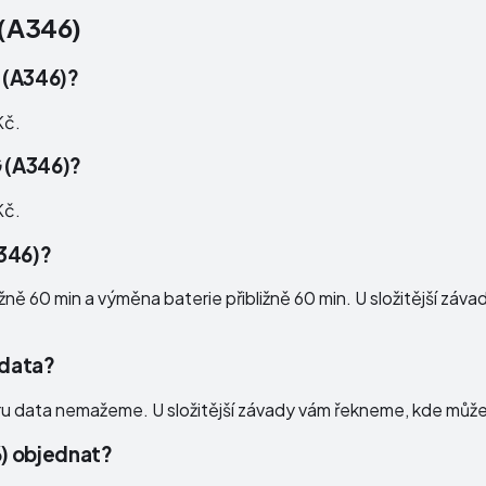
(A346)
G (A346)?
Kč.
G (A346)?
Kč.
A346)?
ě 60 min a výměna baterie přibližně 60 min. U složitější záva
 data?
ru data nemažeme. U složitější závady vám řekneme, kde může 
) objednat?