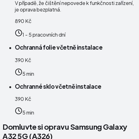
V případě, že čištění nepovede k funkčnosti zařízení,
je oprava bezplatná.
890 Kč
1 - 5 pracovních dní
Ochranná folie včetně instalace
390 Kč
5 min
Ochranné sklo včetně instalace
390 Kč
5 min
Domluvte si opravu Samsung Galaxy
A32 5G (A326)