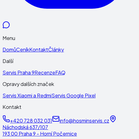
Menu
Domů
Ceník
Kontakt
Články
Další
Servis Praha 9
Recenze
FAQ
Opravy dalších značek
Servis Xiaomi a Redmi
Servis Google Pixel
Kontakt
+420 728 032 031
info@hosminservis.cz
Náchodská 637/107
193 00 Praha 9 - Horní Počernice