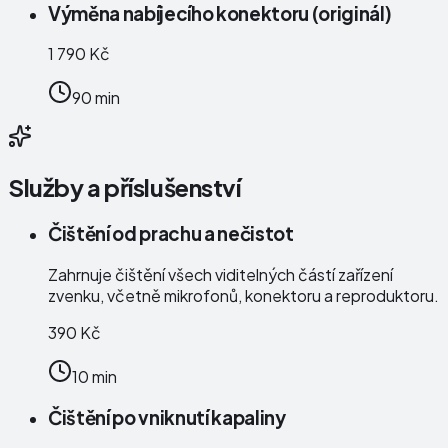
Výměna nabíjecího konektoru (originál)
1 790 Kč
90 min
Služby a příslušenství
Čištění od prachu a nečistot
Zahrnuje čištění všech viditelných částí zařízení
zvenku, včetně mikrofonů, konektoru a reproduktoru.
390 Kč
10 min
Čištění po vniknutí kapaliny