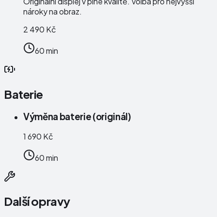
Originální displej v plné kvalitě. Volba pro nejvyšší
nároky na obraz.
2 490 Kč
60 min
Baterie
Výměna baterie (originál)
1 690 Kč
60 min
Další opravy