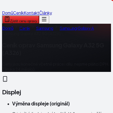
Domů
Ceník
Kontakt
Články
Zjistit cenu opravy
Domů
Ceník
Samsung
Samsung Galaxy A
Samsung Galaxy A32 5G (A326)
Ceník oprav
Samsung Galaxy A32 5G
(A326)
Ceny jsou konečné včetně práce i dílu, nejsme plátci DPH.
Záruka 24 měsíců.
Displej
Výměna displeje (originál)