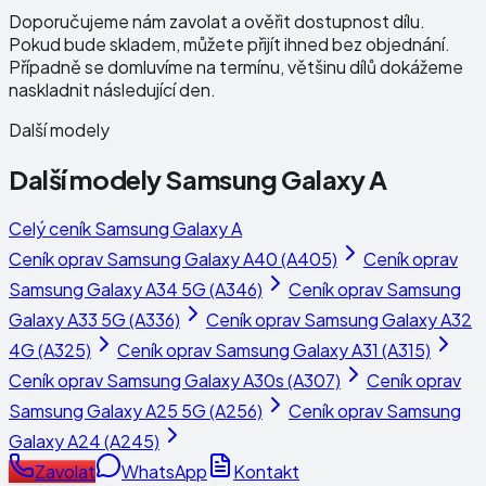
Doporučujeme nám zavolat a ověřit dostupnost dílu.
Pokud bude skladem, můžete přijít ihned bez objednání.
Případně se domluvíme na termínu, většinu dílů dokážeme
naskladnit následující den.
Další modely
Další modely
Samsung Galaxy A
Celý ceník
Samsung Galaxy A
Ceník oprav
Samsung Galaxy A40 (A405)
Ceník oprav
Samsung Galaxy A34 5G (A346)
Ceník oprav
Samsung
Galaxy A33 5G (A336)
Ceník oprav
Samsung Galaxy A32
4G (A325)
Ceník oprav
Samsung Galaxy A31 (A315)
Ceník oprav
Samsung Galaxy A30s (A307)
Ceník oprav
Samsung Galaxy A25 5G (A256)
Ceník oprav
Samsung
Galaxy A24 (A245)
Zavolat
WhatsApp
Kontakt