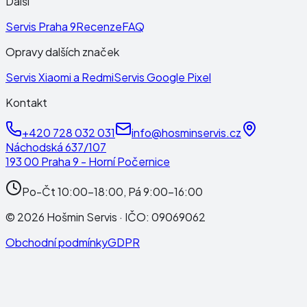
Další
Servis Praha 9
Recenze
FAQ
Opravy dalších značek
Servis Xiaomi a Redmi
Servis Google Pixel
Kontakt
+420 728 032 031
info@hosminservis.cz
Náchodská 637/107
193 00 Praha 9 - Horní Počernice
Po-Čt 10:00-18:00, Pá 9:00-16:00
©
2026
Hošmin Servis
· IČO:
09069062
Obchodní podmínky
GDPR