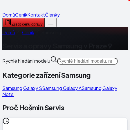
Domů
Ceník
Kontakt
Články
Zjistit cenu opravy
Domů
Ceník
Samsung
Servis a opravy
Samsung
v Praze 9
Rychlé hledání modelu
Kategorie zařízení
Samsung
Samsung Galaxy S
Samsung Galaxy A
Samsung Galaxy
Note
Proč Hošmin Servis