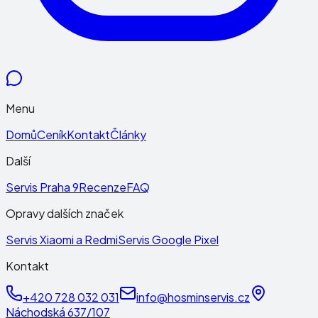
Menu
Domů
Ceník
Kontakt
Články
Další
Servis Praha 9
Recenze
FAQ
Opravy dalších značek
Servis Xiaomi a Redmi
Servis Google Pixel
Kontakt
+420 728 032 031
info@hosminservis.cz
Náchodská 637/107