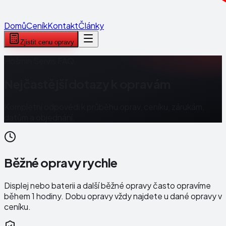
Domů
Ceník
Kontakt
Články
Zjistit cenu opravy
Hošmin Servis FAQ
Nejčastější dotazy k opravám
Kompletní odpovědi k průběhu oprav, ceníku, zárukám,
datům a objednání.
Běžné opravy rychle
Displej nebo baterii a další běžné opravy často opravíme
během 1 hodiny. Dobu opravy vždy najdete u dané opravy v
ceníku.