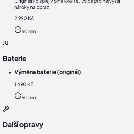
Originální displej v plné kvalitě. Volba pro nejvyšší
nároky na obraz.
2 990 Kč
60 min
Baterie
Výměna baterie (originál)
1 490 Kč
60 min
Další opravy