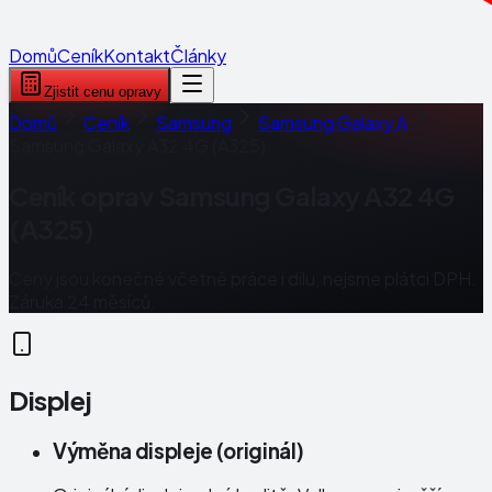
Domů
Ceník
Kontakt
Články
Zjistit cenu opravy
Domů
Ceník
Samsung
Samsung Galaxy A
Samsung Galaxy A32 4G (A325)
Ceník oprav
Samsung Galaxy A32 4G
(A325)
Ceny jsou konečné včetně práce i dílu, nejsme plátci DPH.
Záruka 24 měsíců.
Displej
Výměna displeje (originál)