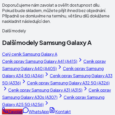
Doporučujeme nám zavolat a ověřit dostupnost dílu.
Pokud bude skladem, můžete přijít ihned bez objednání.
Případně se domluvíme na termínu, většinu dílů dokážeme
naskladnit následující den.
Další modely
Další modely
Samsung Galaxy A
Celý ceník
Samsung Galaxy A
Ceník oprav
Samsung Galaxy A41 (A415)
Ceník oprav
Samsung Galaxy A40 (A405)
Ceník oprav
Samsung
Galaxy A34 5G (A346)
Ceník oprav
Samsung Galaxy A33
5G (A336)
Ceník oprav
Samsung Galaxy A32 5G (A326)
Ceník oprav
Samsung Galaxy A31 (A315)
Ceník oprav
Samsung Galaxy A30s (A307)
Ceník oprav
Samsung
Galaxy A25 5G (A256)
Zavolat
WhatsApp
Kontakt