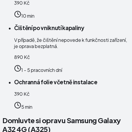
390 Kč
10 min
Čištění po vniknutí kapaliny
V případě, že čištění nepovede k funkčnosti zařízení,
je oprava bezplatná.
890 Kč
1 - 5 pracovních dní
Ochranná folie včetně instalace
390 Kč
5 min
Domluvte si opravu Samsung Galaxy
A32 4G (A325)