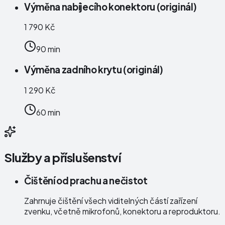
Výměna nabíjecího konektoru (originál)
1 790 Kč
90 min
Výměna zadního krytu (originál)
1 290 Kč
60 min
Služby a příslušenství
Čištění od prachu a nečistot
Zahrnuje čištění všech viditelných částí zařízení
zvenku, včetně mikrofonů, konektoru a reproduktoru.