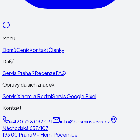
Menu
Domů
Ceník
Kontakt
Články
Další
Servis Praha 9
Recenze
FAQ
Opravy dalších značek
Servis Xiaomi a Redmi
Servis Google Pixel
Kontakt
+420 728 032 031
info@hosminservis.cz
Náchodská 637/107
193 00 Praha 9 - Horní Počernice