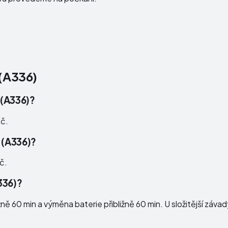
(A336)
 (A336)?
Kč.
 (A336)?
č.
336)?
ě 60 min a výměna baterie přibližně 60 min. U složitější záva