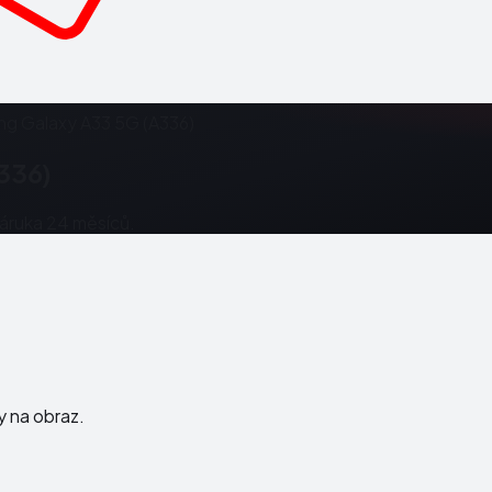
g Galaxy A33 5G (A336)
336)
Záruka 24 měsíců.
ky na obraz.