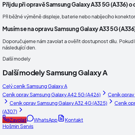
Přijdu při opravě Samsung Galaxy A33 5G (A336) o
Při běžné výměně displeje, baterie nebo nabíjecího konekto
Musím se na opravu Samsung Galaxy A33 5G (A336
Doporučujeme nám zavolat a ověřit dostupnost dílu. Pokud b
následující den.
Další modely
Další modely
Samsung Galaxy A
Celý ceník
Samsung Galaxy A
Ceník oprav
Samsung Galaxy A42 5G (A426)
Ceník oprav
Ceník oprav
Samsung Galaxy A32 4G (A325)
Ceník op
(A307)
Zavolat
WhatsApp
Kontakt
Hošmin Servis