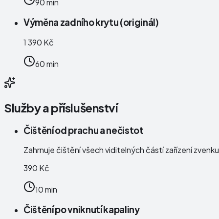
90 min
Výměna zadního krytu (originál)
1 390 Kč
60 min
Služby a příslušenství
Čištění od prachu a nečistot
Zahrnuje čištění všech viditelných částí zařízení zven
390 Kč
10 min
Čištění po vniknutí kapaliny