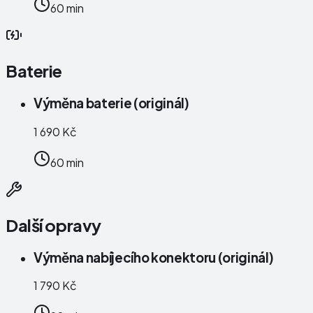
60 min
Baterie
Výměna baterie (originál)
1 690 Kč
60 min
Další opravy
Výměna nabíjecího konektoru (originál)
1 790 Kč