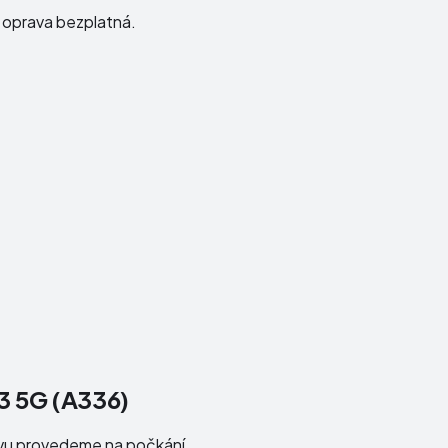
e oprava bezplatná.
3 5G (A336)
avu provedeme na počkání.