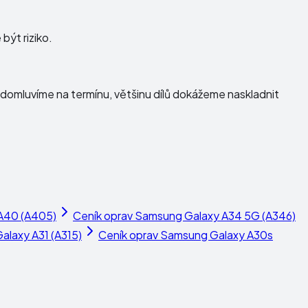
být riziko.
domluvíme na termínu, většinu dílů dokážeme naskladnit
A40 (A405)
Ceník oprav
Samsung Galaxy A34 5G (A346)
laxy A31 (A315)
Ceník oprav
Samsung Galaxy A30s