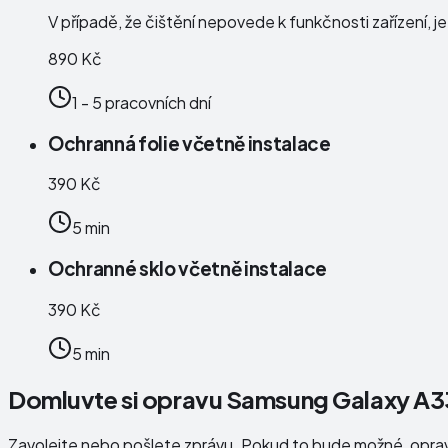
V případě, že čištění nepovede k funkčnosti zařízení, j
890 Kč
1 - 5 pracovních dní
Ochranná folie včetně instalace
390 Kč
5 min
Ochranné sklo včetně instalace
390 Kč
5 min
Domluvte si opravu Samsung Galaxy A3
Zavolejte nebo pošlete zprávu. Pokud to bude možné, opr