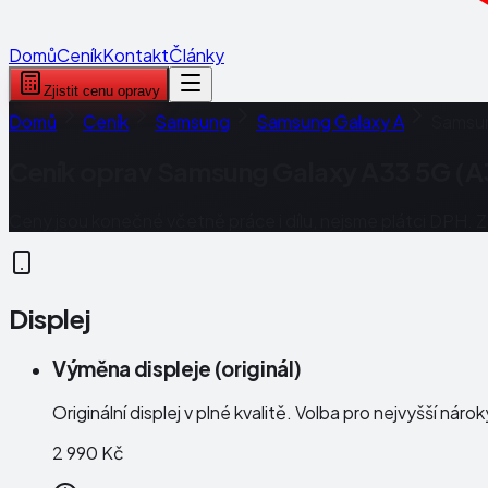
Domů
Ceník
Kontakt
Články
Zjistit cenu opravy
Domů
Ceník
Samsung
Samsung Galaxy A
Samsun
Ceník oprav
Samsung Galaxy A33 5G (A
Ceny jsou konečné včetně práce i dílu, nejsme plátci DPH. 
Displej
Výměna displeje (originál)
Originální displej v plné kvalitě. Volba pro nejvyšší náro
2 990 Kč