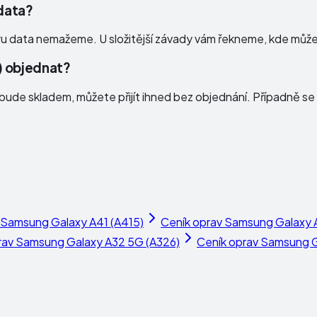
 data?
ru data nemažeme. U složitější závady vám řekneme, kde může 
) objednat?
ude skladem, můžete přijít ihned bez objednání. Případně se 
Samsung Galaxy A41 (A415)
Ceník oprav
Samsung Galaxy 
rav
Samsung Galaxy A32 5G (A326)
Ceník oprav
Samsung Ga