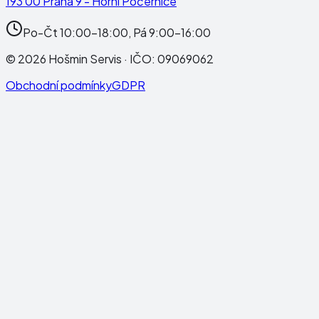
193 00 Praha 9 - Horní Počernice
Po-Čt 10:00-18:00, Pá 9:00-16:00
©
2026
Hošmin Servis
· IČO:
09069062
Obchodní podmínky
GDPR