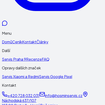
Menu
Domů
Ceník
Kontakt
Články
Další
Servis Praha 9
Recenze
FAQ
Opravy dalších značek
Servis Xiaomi a Redmi
Servis Google Pixel
Kontakt
+420 728 032 031
info@hosminservis.cz
Náchodská 637/107