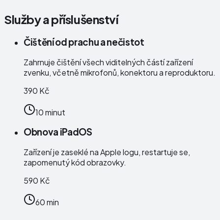
Služby a příslušenství
Čištění od prachu a nečistot
Zahrnuje čištění všech viditelných částí zařízení
zvenku, včetně mikrofonů, konektoru a reproduktoru.
390 Kč
10 minut
Obnova iPadOS
Zařízení je zaseklé na Apple logu, restartuje se,
zapomenutý kód obrazovky.
590 Kč
60 min