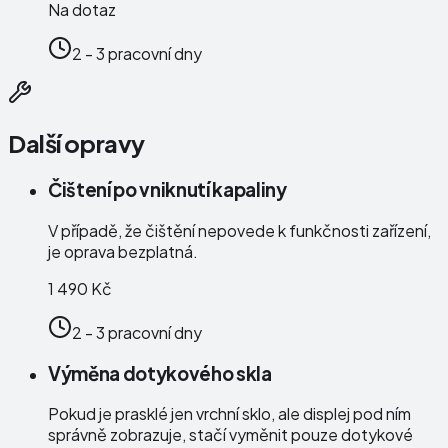
Na dotaz
2 - 3 pracovní dny
Další opravy
Čištení po vniknutí kapaliny
V případě, že čištění nepovede k funkčnosti zařízení,
je oprava bezplatná.
1 490 Kč
2 - 3 pracovní dny
Výměna dotykového skla
Pokud je prasklé jen vrchní sklo, ale displej pod ním
správně zobrazuje, stačí vyměnit pouze dotykové