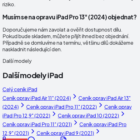
riziko.
Musím se na opravu iPad Pro 13" (2024) objednat?
Doporučujeme nám zavolat a ověřit dostupnost dílu.
Pokud bude skladem, můžete přijít ihned bez objednání.
Případně se domluvíme na termínu, většinu dílů dokážeme
naskladnit následující den.
Další modely
Další modely
iPad
Celý ceník
iPad
Ceník oprav
iPad Air 11" (2024)
Ceník oprav
iPad Air 13"
(2024)
Ceník oprav
iPad Pro 11" (2022)
Ceník oprav
iPad Pro 12,9" (2022)
Ceník oprav
iPad 10 (2022)
Ceník oprav
iPad Pro 11" (2021)
Ceník oprav
iPad Pro
12,9" (2021)
Ceník oprav
iPad 9 (2021)