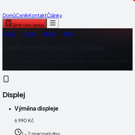
Domů
Ceník
Kontakt
Články
Zjistit cenu opravy
Domů
Ceník
Apple
iPad
iPad Air 11" (2024)
Ceník oprav
iPad Air 11" (2024)
Ceny jsou konečné včetně práce i dílu, nejsme plátci DPH.
Záruka 24 měsíců.
Displej
Výměna displeje
6 990 Kč
1 - 2 pracovní dny