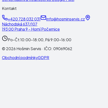
Kontakt
+420 728 032 031
info@hosminservis.cz
Náchodská 637/107
193 00 Praha 9 - Horní Počernice
Po-Čt 10:00-18:00, Pá 9:00-16:00
©
2026
Hošmin Servis
· IČO:
09069062
Obchodní podmínky
GDPR