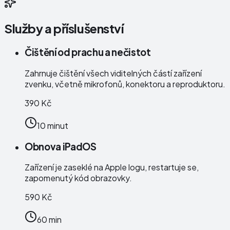
Služby a příslušenství
Čištění od prachu a nečistot
Zahrnuje čištění všech viditelných částí zařízení
zvenku, včetně mikrofonů, konektoru a reproduktoru.
390 Kč
10 minut
Obnova iPadOS
Zařízení je zaseklé na Apple logu, restartuje se,
zapomenutý kód obrazovky.
590 Kč
60 min