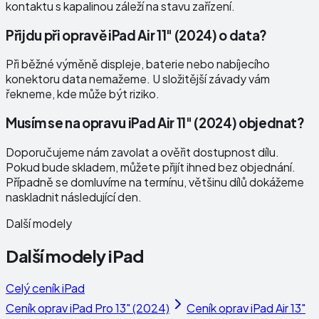
kontaktu s kapalinou záleží na stavu zařízení.
Přijdu při opravě iPad Air 11" (2024) o data?
Při běžné výměně displeje, baterie nebo nabíjecího
konektoru data nemažeme. U složitější závady vám
řekneme, kde může být riziko.
Musím se na opravu iPad Air 11" (2024) objednat?
Doporučujeme nám zavolat a ověřit dostupnost dílu.
Pokud bude skladem, můžete přijít ihned bez objednání.
Případně se domluvíme na termínu, většinu dílů dokážeme
naskladnit následující den.
Další modely
Další modely
iPad
Celý ceník
iPad
Ceník oprav
iPad Pro 13" (2024)
Ceník oprav
iPad Air 13"