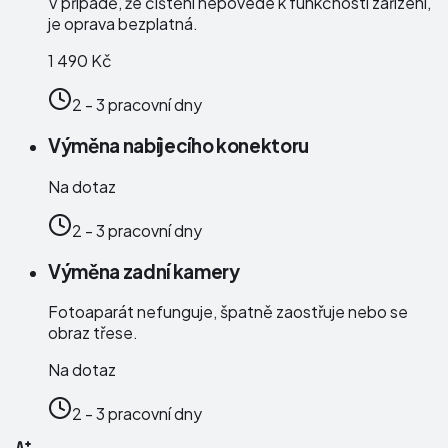
V případě, že čištění nepovede k funkčnosti zařízení,
je oprava bezplatná.
1 490 Kč
2 - 3 pracovní dny
Výměna nabíjecího konektoru
Na dotaz
2 - 3 pracovní dny
Výměna zadní kamery
Fotoaparát nefunguje, špatně zaostřuje nebo se
obraz třese.
Na dotaz
2 - 3 pracovní dny