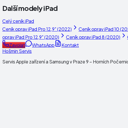
Další modely
iPad
Celý ceník
iPad
Ceník oprav
iPad Pro 12,9" (2022)
Ceník oprav
iPad 10 (2
oprav
iPad Pro 12,9" (2020)
Ceník oprav
iPad 8 (2020)
Zavolat
WhatsApp
Kontakt
Hošmin Servis
Servis Apple zařízení a Samsung v Praze 9 – Horních Počerni