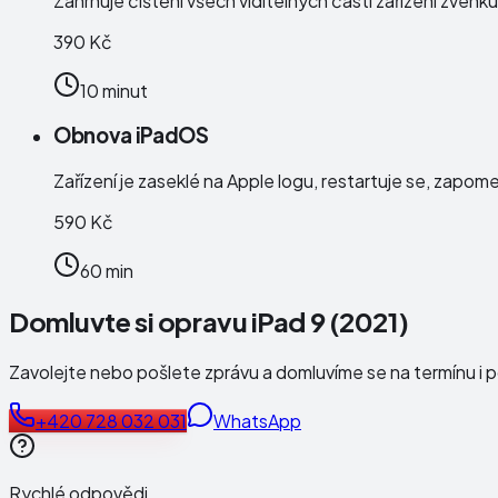
Zahrnuje čištění všech viditelných částí zařízení zven
390 Kč
10 minut
Obnova iPadOS
Zařízení je zaseklé na Apple logu, restartuje se, zapo
590 Kč
60 min
Domluvte si opravu iPad 9 (2021)
Zavolejte nebo pošlete zprávu a domluvíme se na termínu i 
+420 728 032 031
WhatsApp
Rychlé odpovědi