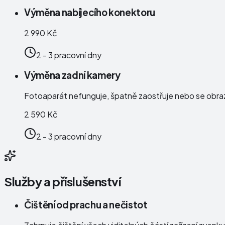
Výměna nabíjecího konektoru
2 990 Kč
2 - 3 pracovní dny
Výměna zadní kamery
Fotoaparát nefunguje, špatně zaostřuje nebo se obraz
2 590 Kč
2 - 3 pracovní dny
Služby a příslušenství
Čištění od prachu a nečistot