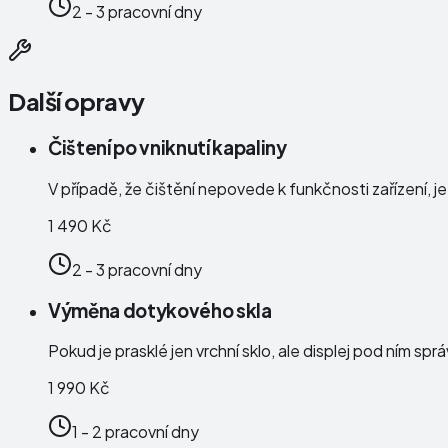
2 - 3 pracovní dny
Další opravy
Čištení po vniknutí kapaliny
V případě, že čištění nepovede k funkčnosti zařízení, j
1 490 Kč
2 - 3 pracovní dny
Výměna dotykového skla
Pokud je prasklé jen vrchní sklo, ale displej pod ním s
1 990 Kč
1 - 2 pracovní dny