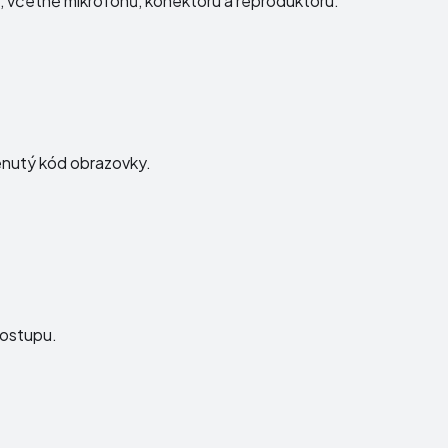
ku, včetně mikrofonů, konektoru a reproduktoru.
menutý kód obrazovky.
postupu.