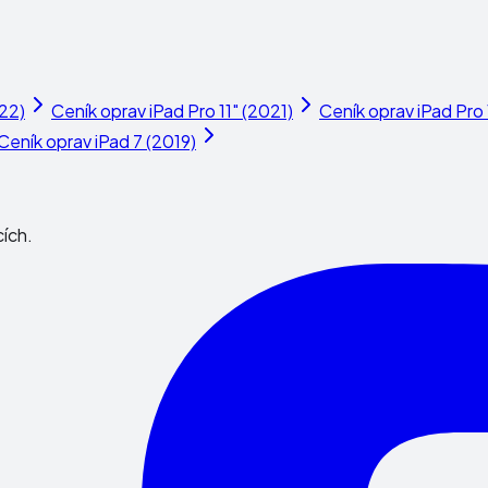
022)
Ceník oprav
iPad Pro 11" (2021)
Ceník oprav
iPad Pro 
Ceník oprav
iPad 7 (2019)
cích.