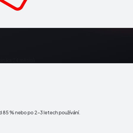
Záruka 24 měsíců.
d 85 % nebo po 2–3 letech používání.