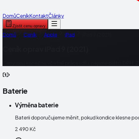
Domů
Ceník
Kontakt
Články
Zjistit cenu opravy
Domů
Ceník
Apple
iPad
iPad 9 (2021)
Ceník oprav
iPad 9 (2021)
Ceny jsou konečné včetně práce i dílu, nejsme plátci DPH. 
Baterie
Výměna baterie
Baterii doporučujeme měnit, pokud kondice klesne po
2 490 Kč