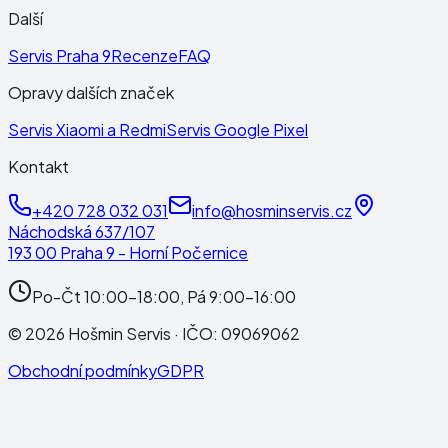
Další
Servis Praha 9
Recenze
FAQ
Opravy dalších značek
Servis Xiaomi a Redmi
Servis Google Pixel
Kontakt
+420 728 032 031
info@hosminservis.cz
Náchodská 637/107
193 00 Praha 9 - Horní Počernice
Po-Čt 10:00-18:00, Pá 9:00-16:00
©
2026
Hošmin Servis
· IČO:
09069062
Obchodní podmínky
GDPR