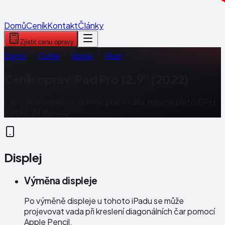
Domů
Ceník
Kontakt
Články
Zjistit cenu opravy
Domů
Ceník
Apple
iPad
iPad Pro 12,9" (2022)
Ceník oprav
iPad Pro 12,9" (2022)
Ceny jsou konečné včetně práce i dílu, nejsme plátci DPH.
Záruka 24 měsíců.
Displej
Výměna displeje
Po výměně displeje u tohoto iPadu se může
projevovat vada při kreslení diagonálních čar pomocí
Apple Pencil.