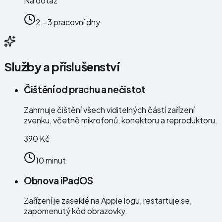
Na dotaz
2 - 3 pracovní dny
Služby a příslušenství
Čištění od prachu a nečistot
Zahrnuje čištění všech viditelných částí zařízení
zvenku, včetně mikrofonů, konektoru a reproduktoru.
390 Kč
10 minut
Obnova iPadOS
Zařízení je zaseklé na Apple logu, restartuje se,
zapomenutý kód obrazovky.