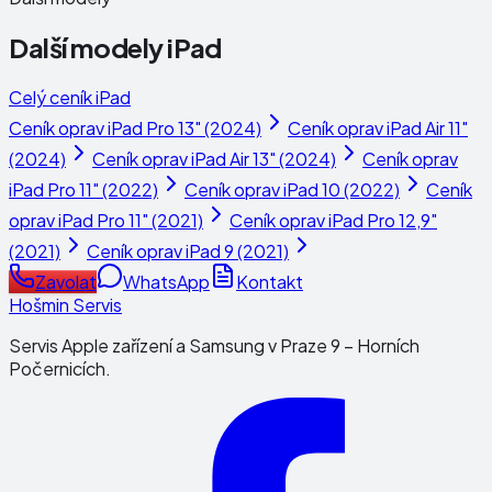
Další modely
iPad
Celý ceník
iPad
Ceník oprav
iPad Pro 13" (2024)
Ceník oprav
iPad Air 11"
(2024)
Ceník oprav
iPad Air 13" (2024)
Ceník oprav
iPad Pro 11" (2022)
Ceník oprav
iPad 10 (2022)
Ceník
oprav
iPad Pro 11" (2021)
Ceník oprav
iPad Pro 12,9"
(2021)
Ceník oprav
iPad 9 (2021)
Zavolat
WhatsApp
Kontakt
Hošmin Servis
Servis Apple zařízení a Samsung v Praze 9 – Horních
Počernicích.