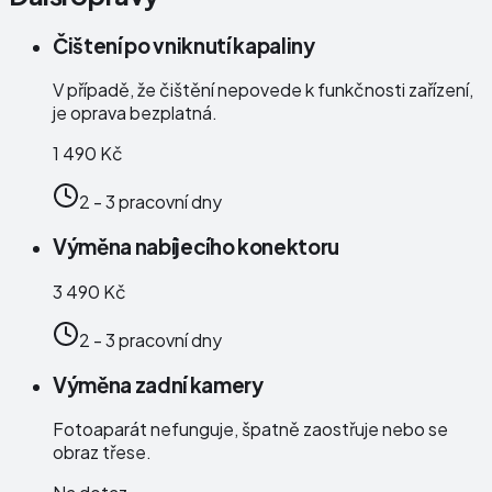
Čištení po vniknutí kapaliny
V případě, že čištění nepovede k funkčnosti zařízení,
je oprava bezplatná.
1 490 Kč
2 - 3 pracovní dny
Výměna nabíjecího konektoru
3 490 Kč
2 - 3 pracovní dny
Výměna zadní kamery
Fotoaparát nefunguje, špatně zaostřuje nebo se
obraz třese.