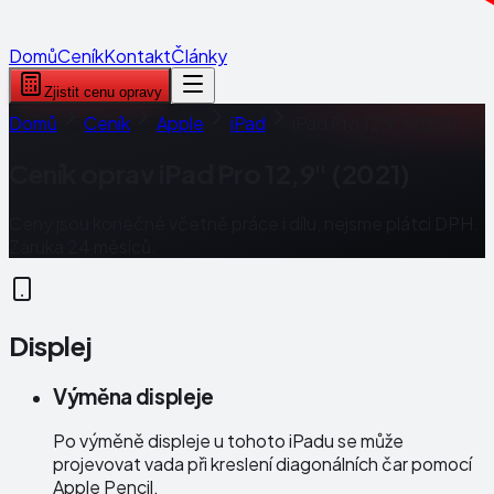
Domů
Ceník
Kontakt
Články
Zjistit cenu opravy
Domů
Ceník
Apple
iPad
iPad Pro 12,9" (2021)
Ceník oprav
iPad Pro 12,9" (2021)
Ceny jsou konečné včetně práce i dílu, nejsme plátci DPH.
Záruka 24 měsíců.
Displej
Výměna displeje
Po výměně displeje u tohoto iPadu se může
projevovat vada při kreslení diagonálních čar pomocí
Apple Pencil.