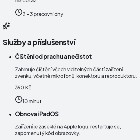
Na dotaz
2 - 3 pracovní dny
Služby a příslušenství
Čištění od prachu a nečistot
Zahrnuje čištění všech viditelných částí zařízení
zvenku, včetně mikrofonů, konektoru a reproduktoru.
390 Kč
10 minut
Obnova iPadOS
Zařízení je zaseklé na Apple logu, restartuje se,
zapomenutý kód obrazovky.