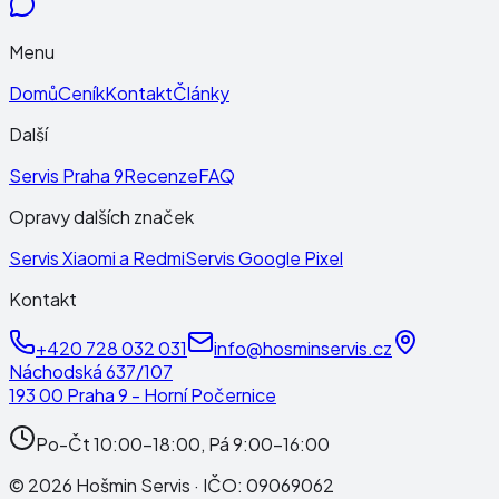
Menu
Domů
Ceník
Kontakt
Články
Další
Servis Praha 9
Recenze
FAQ
Opravy dalších značek
Servis Xiaomi a Redmi
Servis Google Pixel
Kontakt
+420 728 032 031
info@hosminservis.cz
Náchodská 637/107
193 00 Praha 9 - Horní Počernice
Po-Čt 10:00-18:00, Pá 9:00-16:00
©
2026
Hošmin Servis
· IČO:
09069062