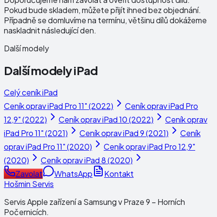
Pokud bude skladem, můžete přijít ihned bez objednání.
Případně se domluvíme na termínu, většinu dílů dokážeme
naskladnit následující den.
Další modely
Další modely
iPad
Celý ceník
iPad
Ceník oprav
iPad Pro 11" (2022)
Ceník oprav
iPad Pro
12,9" (2022)
Ceník oprav
iPad 10 (2022)
Ceník oprav
iPad Pro 11" (2021)
Ceník oprav
iPad 9 (2021)
Ceník
oprav
iPad Pro 11" (2020)
Ceník oprav
iPad Pro 12,9"
(2020)
Ceník oprav
iPad 8 (2020)
Zavolat
WhatsApp
Kontakt
Hošmin Servis
Servis Apple zařízení a Samsung v Praze 9 – Horních
Počernicích.