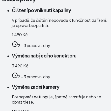
Čištení po vniknutí kapaliny
V případě, že čištění nepovede k funkčnosti zařízení,
je oprava bezplatná.
1 490 Kč
2 - 3 pracovní dny
Výměna nabíjecího konektoru
3 490 Kč
2 - 3 pracovní dny
Výměna zadní kamery
Fotoaparát nefunguje, špatně zaostřuje nebo se
obraz třese.