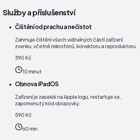
Služby a příslušenství
Čištění od prachu a nečistot
Zahrnuje čištění všech viditelných částí zařízení
zvenku, včetně mikrofonů, konektoru a reproduktoru.
390 Kč
10 minut
Obnova iPadOS
Zařízení je zaseklé na Apple logu, restartuje se,
zapomenutý kód obrazovky.
590 Kč
60 min