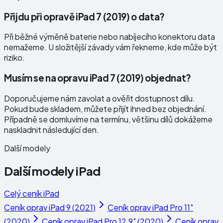
Přijdu při opravě iPad 7 (2019) o data?
Při běžné výměně baterie nebo nabíjecího konektoru data
nemažeme. U složitější závady vám řekneme, kde může být
riziko.
Musím se na opravu iPad 7 (2019) objednat?
Doporučujeme nám zavolat a ověřit dostupnost dílu.
Pokud bude skladem, můžete přijít ihned bez objednání.
Případně se domluvíme na termínu, většinu dílů dokážeme
naskladnit následující den.
Další modely
Další modely
iPad
Celý ceník
iPad
Ceník oprav
iPad 9 (2021)
Ceník oprav
iPad Pro 11"
(2020)
Ceník oprav
iPad Pro 12,9" (2020)
Ceník oprav