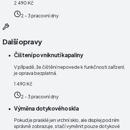
2 490 Kč
2 - 3 pracovní dny
Další opravy
Čištení po vniknutí kapaliny
V případě, že čištění nepovede k funkčnosti zařízení,
je oprava bezplatná.
1 490 Kč
2 - 3 pracovní dny
Výměna dotykového skla
Pokud je prasklé jen vrchní sklo, ale displej pod ním
správně zobrazuje, stačí vyměnit pouze dotykové