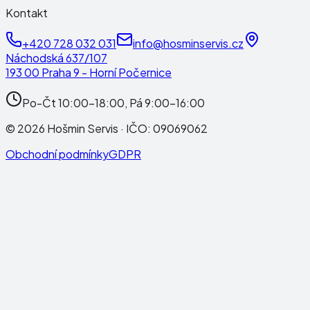
Kontakt
+420 728 032 031
info@hosminservis.cz
Náchodská 637/107
193 00 Praha 9 - Horní Počernice
Po-Čt 10:00-18:00, Pá 9:00-16:00
©
2026
Hošmin Servis
· IČO:
09069062
Obchodní podmínky
GDPR