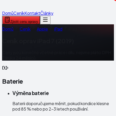
Domů
Ceník
Kontakt
Články
Zjistit cenu opravy
Domů
Ceník
Apple
iPad
iPad 7 (2019)
Ceník oprav
iPad 7 (2019)
Ceny jsou konečné včetně práce i dílu, nejsme plátci DPH.
Záruka 24 měsíců.
Baterie
Výměna baterie
Baterii doporučujeme měnit, pokud kondice klesne
pod 85 % nebo po 2–3 letech používání.