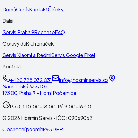
Domů
Ceník
Kontakt
Články
Další
Servis Praha 9
Recenze
FAQ
Opravy dalších značek
Servis Xiaomi a Redmi
Servis Google Pixel
Kontakt
+420 728 032 031
info@hosminservis.cz
Náchodská 637/107
193 00 Praha 9 - Horní Počernice
Po-Čt 10:00-18:00, Pá 9:00-16:00
©
2026
Hošmin Servis
· IČO:
09069062
Obchodní podmínky
GDPR