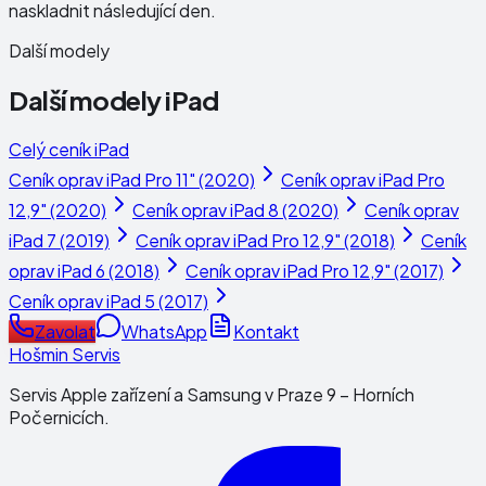
naskladnit následující den.
Další modely
Další modely
iPad
Celý ceník
iPad
Ceník oprav
iPad Pro 11" (2020)
Ceník oprav
iPad Pro
12,9" (2020)
Ceník oprav
iPad 8 (2020)
Ceník oprav
iPad 7 (2019)
Ceník oprav
iPad Pro 12,9" (2018)
Ceník
oprav
iPad 6 (2018)
Ceník oprav
iPad Pro 12,9" (2017)
Ceník oprav
iPad 5 (2017)
Zavolat
WhatsApp
Kontakt
Hošmin Servis
Servis Apple zařízení a Samsung v Praze 9 – Horních
Počernicích.