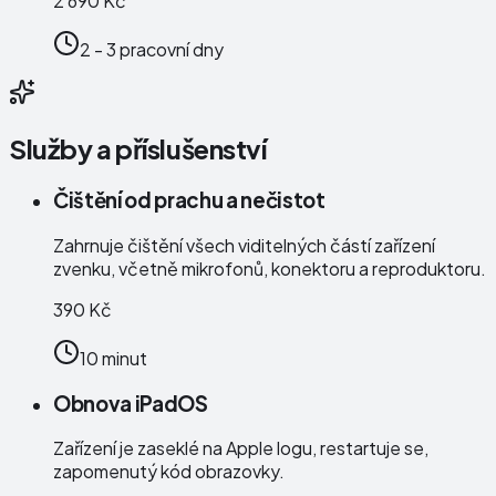
2 690 Kč
2 - 3 pracovní dny
Služby a příslušenství
Čištění od prachu a nečistot
Zahrnuje čištění všech viditelných částí zařízení
zvenku, včetně mikrofonů, konektoru a reproduktoru.
390 Kč
10 minut
Obnova iPadOS
Zařízení je zaseklé na Apple logu, restartuje se,
zapomenutý kód obrazovky.