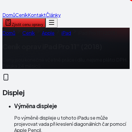
Domů
Ceník
Kontakt
Články
Zjistit cenu opravy
Domů
Ceník
Apple
iPad
iPad Pro 11" (2018)
Ceník oprav
iPad Pro 11" (2018)
Ceny jsou konečné včetně práce i dílu, nejsme plátci DPH.
Záruka 24 měsíců.
Displej
Výměna displeje
Po výměně displeje u tohoto iPadu se může
projevovat vada při kreslení diagonálních čar pomocí
Apple Pencil.