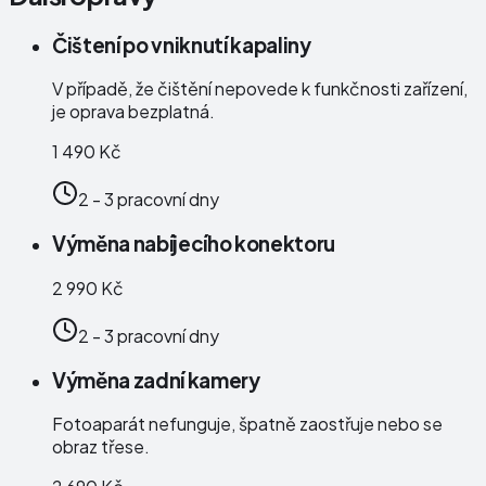
Čištení po vniknutí kapaliny
V případě, že čištění nepovede k funkčnosti zařízení,
je oprava bezplatná.
1 490 Kč
2 - 3 pracovní dny
Výměna nabíjecího konektoru
2 990 Kč
2 - 3 pracovní dny
Výměna zadní kamery
Fotoaparát nefunguje, špatně zaostřuje nebo se
obraz třese.