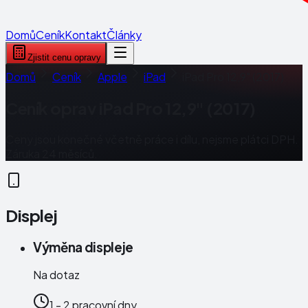
Domů
Ceník
Kontakt
Články
Zjistit cenu opravy
Domů
Ceník
Apple
iPad
iPad Pro 12,9" (2017)
Ceník oprav
iPad Pro 12,9" (2017)
Ceny jsou konečné včetně práce i dílu, nejsme plátci DPH.
Záruka 24 měsíců.
Displej
Výměna displeje
Na dotaz
1 - 2 pracovní dny