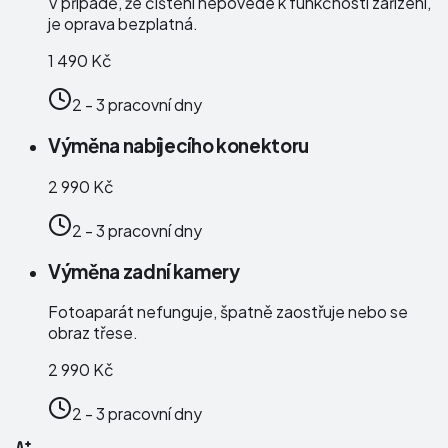
V případě, že čištění nepovede k funkčnosti zařízení,
je oprava bezplatná.
1 490 Kč
2 - 3 pracovní dny
Výměna nabíjecího konektoru
2 990 Kč
2 - 3 pracovní dny
Výměna zadní kamery
Fotoaparát nefunguje, špatně zaostřuje nebo se
obraz třese.
2 990 Kč
2 - 3 pracovní dny