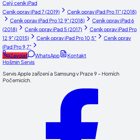
Celý ceník
iPad
Ceník oprav
iPad 7 (2019)
Ceník oprav
iPad Pro 11" (2018)
Ceník oprav
iPad Pro 12,9" (2018)
Ceník oprav
iPad 6
(2018)
Ceník oprav
iPad 5 (2017)
Ceník oprav
iPad Pro
12,9" (2015)
Ceník oprav
iPad Pro 10,5"
Ceník oprav
iPad Pro 9,7"
Zavolat
WhatsApp
Kontakt
Hošmin Servis
Servis Apple zařízení a Samsung v Praze 9 – Horních
Počernicích.