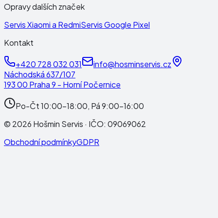
Opravy dalších značek
Servis Xiaomi a Redmi
Servis Google Pixel
Kontakt
+420 728 032 031
info@hosminservis.cz
Náchodská 637/107
193 00 Praha 9 - Horní Počernice
Po-Čt 10:00-18:00, Pá 9:00-16:00
©
2026
Hošmin Servis
· IČO:
09069062
Obchodní podmínky
GDPR