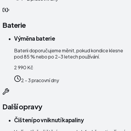
Baterie
Výměna baterie
Baterii doporučujeme měnit, pokud kondice klesne
pod 85 % nebo po 2–3 letech používání.
2 990 Kč
2 - 3 pracovní dny
Další opravy
Čištení po vniknutí kapaliny