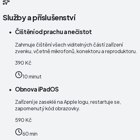
Služby a příslušenství
Čištění od prachu a nečistot
Zahrnuje čištění všech viditelných částí zařízení
zvenku, včetně mikrofonů, konektoru a reproduktoru.
390 Kč
10 minut
Obnova iPadOS
Zařízení je zaseklé na Apple logu, restartuje se,
zapomenutý kód obrazovky.
590 Kč
60 min