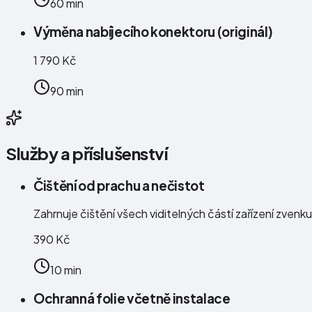
60 min
Výměna nabíjecího konektoru (originál)
1 790 Kč
90 min
Služby a příslušenství
Čištění od prachu a nečistot
Zahrnuje čištění všech viditelných částí zařízení zven
390 Kč
10 min
Ochranná folie včetně instalace