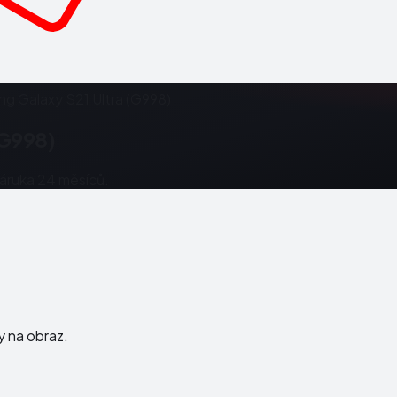
g Galaxy S21 Ultra (G998)
(G998)
Záruka 24 měsíců.
ky na obraz.