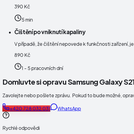
390 Kč
5 min
Čištění po vniknutí kapaliny
V případě, že čištění nepovede k funkčnosti zařízení, j
890 Kč
1 - 5 pracovních dní
Domluvte si opravu Samsung Galaxy S21
Zavolejte nebo pošlete zprávu. Pokud to bude možné, opr
+420 728 032 031
WhatsApp
Rychlé odpovědi