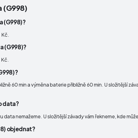
a (G998)
ra (G998)?
0 Kč.
ra (G998)?
 Kč.
(G998)?
ižně 60 min a výměna baterie přibližně 60 min. U složitější zá
 o data?
ru data nemažeme. U složitější závady vám řekneme, kde může 
98) objednat?