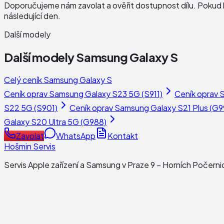
Doporučujeme nám zavolat a ověřit dostupnost dílu. Pokud b
následující den.
Další modely
Další modely
Samsung Galaxy S
Celý ceník
Samsung Galaxy S
Ceník oprav
Samsung Galaxy S23 5G (S911)
Ceník oprav
S
S22 5G (S901)
Ceník oprav
Samsung Galaxy S21 Plus (G9
Galaxy S20 Ultra 5G (G988)
Zavolat
WhatsApp
Kontakt
Hošmin Servis
Servis Apple zařízení a Samsung v Praze 9 – Horních Počerni