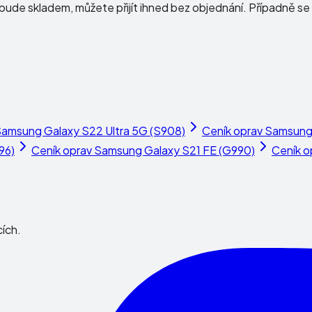
ude skladem, můžete přijít ihned bez objednání. Případně se 
amsung Galaxy S22 Ultra 5G (S908)
Ceník oprav
Samsung 
96)
Ceník oprav
Samsung Galaxy S21 FE (G990)
Ceník o
cích.