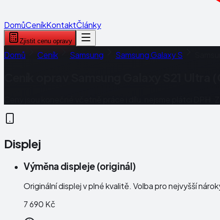
Domů
Ceník
Kontakt
Články
Zjistit cenu opravy
Domů
Ceník
Samsung
Samsung Galaxy S
Samsun
Ceník oprav
Samsung Galaxy S21 Ultra 
Ceny jsou konečné včetně práce i dílu, nejsme plátci DPH. 
Displej
Výměna displeje (originál)
Originální displej v plné kvalitě. Volba pro nejvyšší náro
7 690 Kč