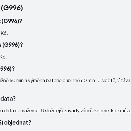
 (G996)
s (G996)?
 Kč.
s (G996)?
 Kč.
G996)?
žně 60 min a výměna baterie přibližně 60 min. U složitější zá
o data?
ru data nemažeme. U složitější závady vám řekneme, kde může 
6) objednat?