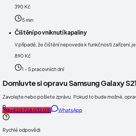
390 Kč
5 min
Čištění po vniknutí kapaliny
V případě, že čištění nepovede k funkčnosti zařízení, j
890 Kč
1 - 5 pracovních dní
Domluvte si opravu Samsung Galaxy S21
Zavolejte nebo pošlete zprávu. Pokud to bude možné, opr
+420 728 032 031
WhatsApp
Rychlé odpovědi