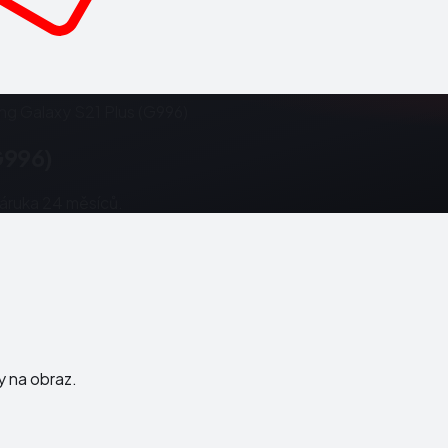
g Galaxy S21 Plus (G996)
G996)
Záruka 24 měsíců.
ky na obraz.