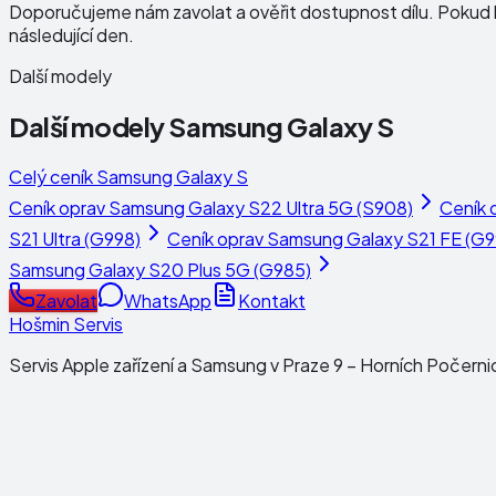
Doporučujeme nám zavolat a ověřit dostupnost dílu. Pokud b
následující den.
Další modely
Další modely
Samsung Galaxy S
Celý ceník
Samsung Galaxy S
Ceník oprav
Samsung Galaxy S22 Ultra 5G (S908)
Ceník 
S21 Ultra (G998)
Ceník oprav
Samsung Galaxy S21 FE (G9
Samsung Galaxy S20 Plus 5G (G985)
Zavolat
WhatsApp
Kontakt
Hošmin Servis
Servis Apple zařízení a Samsung v Praze 9 – Horních Počerni