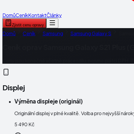
Domů
Ceník
Kontakt
Články
Zjistit cenu opravy
Domů
Ceník
Samsung
Samsung Galaxy S
Samsun
Ceník oprav
Samsung Galaxy S21 Plus (
Ceny jsou konečné včetně práce i dílu, nejsme plátci DPH. 
Displej
Výměna displeje (originál)
Originální displej v plné kvalitě. Volba pro nejvyšší náro
5 490 Kč