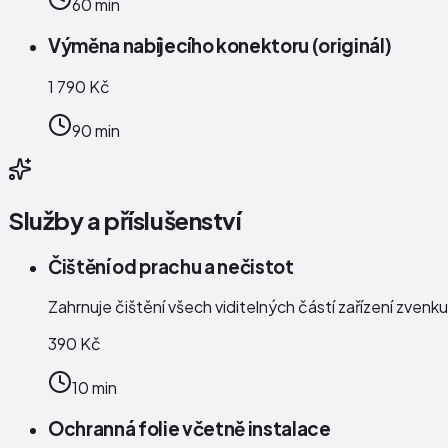
60 min
Výměna nabíjecího konektoru (originál)
1 790 Kč
90 min
Služby a příslušenství
Čištění od prachu a nečistot
Zahrnuje čištění všech viditelných částí zařízení zven
390 Kč
10 min
Ochranná folie včetně instalace