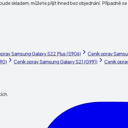
ude skladem, můžete přijít ihned bez objednání. Případně se 
oprav
Samsung Galaxy S22 Plus (S906)
Ceník oprav
Samsun
90)
Ceník oprav
Samsung Galaxy S21 (G991)
Ceník opra
cích.