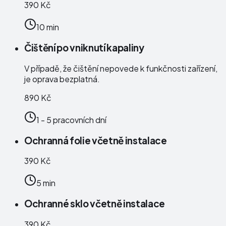
390 Kč
10 min
Čištění po vniknutí kapaliny
V případě, že čištění nepovede k funkčnosti zařízení,
je oprava bezplatná.
890 Kč
1 - 5 pracovních dní
Ochranná folie včetně instalace
390 Kč
5 min
Ochranné sklo včetně instalace
390 Kč