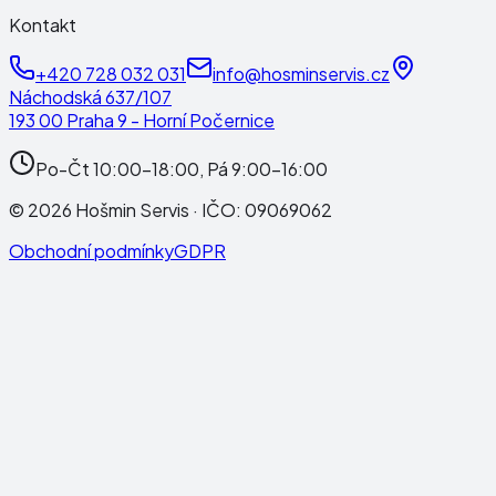
Kontakt
+420 728 032 031
info@hosminservis.cz
Náchodská 637/107
193 00 Praha 9 - Horní Počernice
Po-Čt 10:00-18:00, Pá 9:00-16:00
©
2026
Hošmin Servis
· IČO:
09069062
Obchodní podmínky
GDPR