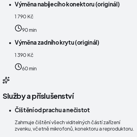
Výměna nabíjecího konektoru (originál)
1 790 Kč
90 min
Výměna zadního krytu (originál)
1 390 Kč
60 min
Služby a příslušenství
Čištění od prachu a nečistot
Zahrnuje čištění všech viditelných částí zařízení
zvenku, včetně mikrofonů, konektoru a reproduktoru.