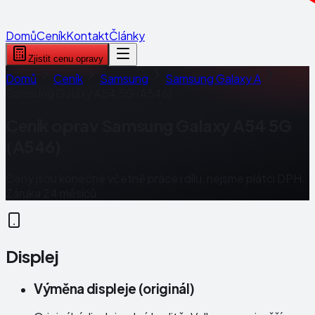
Domů
Ceník
Kontakt
Články
Zjistit cenu opravy
Domů
Ceník
Samsung
Samsung Galaxy A
Samsung Galaxy A54 5G (A546)
Ceník oprav
Samsung Galaxy A54 5G
(A546)
Ceny jsou konečné včetně práce i dílu, nejsme plátci DPH.
Záruka 24 měsíců.
Displej
Výměna displeje (originál)