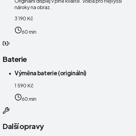
Originální displej v plné kvalitě. Volba pro nejvyšší
nároky na obraz.
3 190 Kč
60 min
Baterie
Výměna baterie (originální)
1 590 Kč
60 min
Další opravy