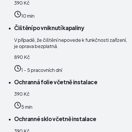
390 Kč
10 min
Čištění po vniknutí kapaliny
V případě, že čištění nepovede k funkčnosti zařízení,
je oprava bezplatná.
890 Kč
1 - 5 pracovních dní
Ochranná folie včetně instalace
390 Kč
5 min
Ochranné sklo včetně instalace
390 Kč