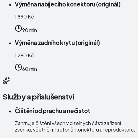
Výměna nabíjecího konektoru (originál)
1 890 Kč
90 min
Výměna zadního krytu (originál)
1 290 Kč
60 min
Služby a příslušenství
Čištění od prachu a nečistot
Zahrnuje čištění všech viditelných částí zařízení
zvenku, včetně mikrofonů, konektoru a reproduktoru.