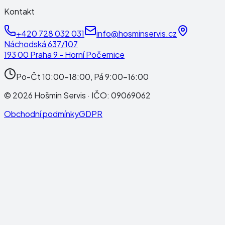
Kontakt
+420 728 032 031
info@hosminservis.cz
Náchodská 637/107
193 00 Praha 9 - Horní Počernice
Po-Čt 10:00-18:00, Pá 9:00-16:00
©
2026
Hošmin Servis
· IČO:
09069062
Obchodní podmínky
GDPR