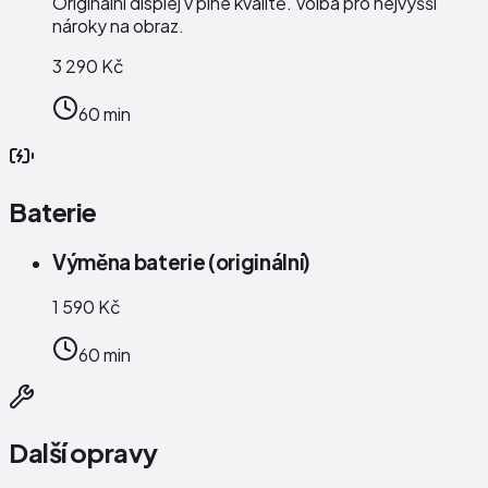
Originální displej v plné kvalitě. Volba pro nejvyšší
nároky na obraz.
3 290 Kč
60 min
Baterie
Výměna baterie (originální)
1 590 Kč
60 min
Další opravy