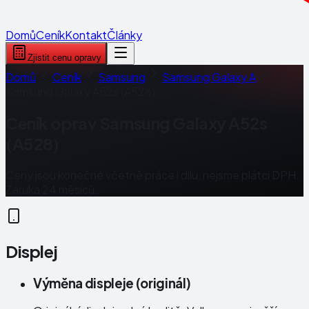
Domů
Ceník
Kontakt
Články
Zjistit cenu opravy
Domů
Ceník
Samsung
Samsung Galaxy A
Samsung Galaxy A52s (A528)
Ceník oprav
Samsung Galaxy A52s
(A528)
Ceny jsou konečné včetně práce i dílu, nejsme plátci DPH.
Záruka 24 měsíců.
Displej
Výměna displeje (originál)