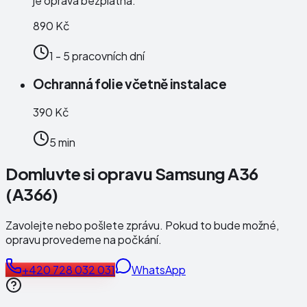
je oprava bezplatná.
890 Kč
1 - 5 pracovních dní
Ochranná folie včetně instalace
390 Kč
5 min
Domluvte si opravu Samsung A36
(A366)
Zavolejte nebo pošlete zprávu. Pokud to bude možné,
opravu provedeme na počkání.
+420 728 032 031
WhatsApp