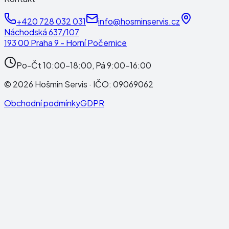
+420 728 032 031
info@hosminservis.cz
Náchodská 637/107
193 00 Praha 9 - Horní Počernice
Po-Čt 10:00-18:00, Pá 9:00-16:00
©
2026
Hošmin Servis
· IČO:
09069062
Obchodní podmínky
GDPR