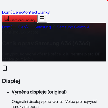
Domů
Ceník
Kontakt
Články
Zjistit cenu opravy
Domů
Ceník
Samsung
Samsung Galaxy A
Samsung A36 (A366)
Ceník oprav
Samsung A36 (A366)
Ceny jsou konečné včetně práce i dílu, nejsme plátci DPH.
Záruka 24 měsíců.
Displej
Výměna displeje (originál)
Originální displej v plné kvalitě. Volba pro nejvyšší
nároky na obraz.