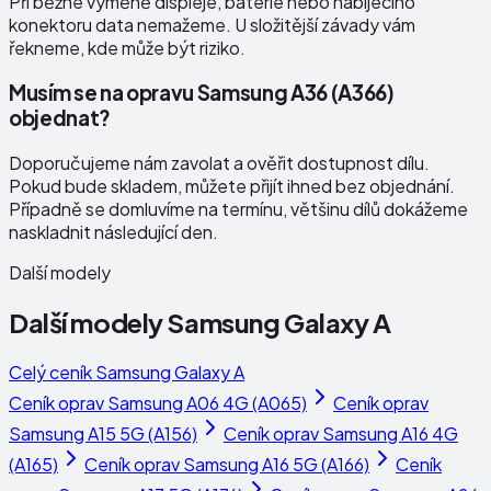
Při běžné výměně displeje, baterie nebo nabíjecího
konektoru data nemažeme. U složitější závady vám
řekneme, kde může být riziko.
Musím se na opravu Samsung A36 (A366)
objednat?
Doporučujeme nám zavolat a ověřit dostupnost dílu.
Pokud bude skladem, můžete přijít ihned bez objednání.
Případně se domluvíme na termínu, většinu dílů dokážeme
naskladnit následující den.
Další modely
Další modely
Samsung Galaxy A
Celý ceník
Samsung Galaxy A
Ceník oprav
Samsung A06 4G (A065)
Ceník oprav
Samsung A15 5G (A156)
Ceník oprav
Samsung A16 4G
(A165)
Ceník oprav
Samsung A16 5G (A166)
Ceník