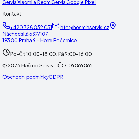
Servis Xiaomi a Redmi
Servis Google Pixel
Kontakt
+420 728 032 031
info@hosminservis.cz
Náchodská 637/107
193 00 Praha 9 - Horní Počernice
Po-Čt 10:00-18:00, Pá 9:00-16:00
©
2026
Hošmin Servis
· IČO:
09069062
Obchodní podmínky
GDPR