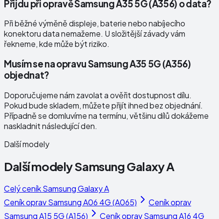
Přijdu při opravě Samsung A35 5G (A356) o data?
Při běžné výměně displeje, baterie nebo nabíjecího
konektoru data nemažeme. U složitější závady vám
řekneme, kde může být riziko.
Musím se na opravu Samsung A35 5G (A356)
objednat?
Doporučujeme nám zavolat a ověřit dostupnost dílu.
Pokud bude skladem, můžete přijít ihned bez objednání.
Případně se domluvíme na termínu, většinu dílů dokážeme
naskladnit následující den.
Další modely
Další modely
Samsung Galaxy A
Celý ceník
Samsung Galaxy A
Ceník oprav
Samsung A06 4G (A065)
Ceník oprav
Samsung A15 5G (A156)
Ceník oprav
Samsung A16 4G