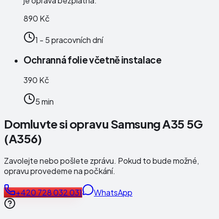
je oprava bezplatná.
890 Kč
1 - 5 pracovních dní
Ochranná folie včetně instalace
390 Kč
5 min
Domluvte si opravu Samsung A35 5G
(A356)
Zavolejte nebo pošlete zprávu. Pokud to bude možné,
opravu provedeme na počkání.
+420 728 032 031
WhatsApp