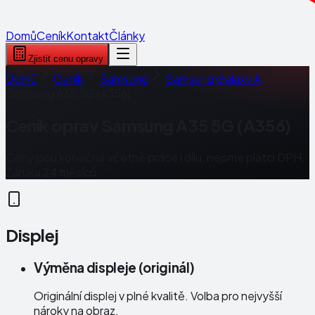
Domů
Ceník
Kontakt
Články
Zjistit cenu opravy
Domů
Ceník
Samsung
Samsung Galaxy A
Samsung A35 5G (A356)
Ceník oprav
Samsung A35 5G (A356)
Ceny jsou konečné včetně práce i dílu, nejsme plátci DPH.
Záruka 24 měsíců.
Displej
Výměna displeje (originál)
Originální displej v plné kvalitě. Volba pro nejvyšší
nároky na obraz.