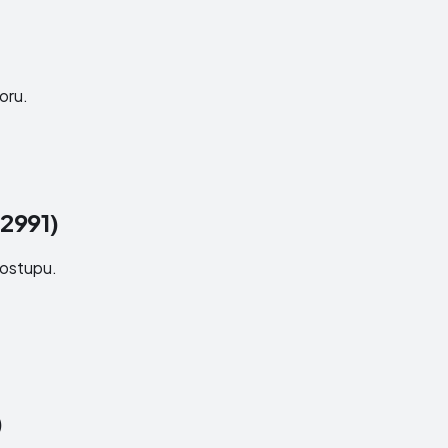
oru.
2991)
postupu.
)