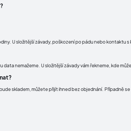
)?
diny. U složitější závady, poškození po pádu nebo kontaktu s ka
ru data nemažeme. U složitější závady vám řekneme, kde může 
dnat?
ude skladem, můžete přijít ihned bez objednání. Případně se 