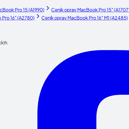
cBook Pro 15 (A1990)
Ceník oprav
MacBook Pro 15" (A1707
Pro 16" (A2780)
Ceník oprav
MacBook Pro 16" M1 (A2485)
cích.