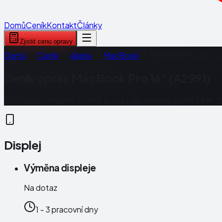
Domů
Ceník
Kontakt
Články
Zjistit cenu opravy
Domů
Ceník
Apple
MacBook
MacBook Pro 16" (A
Ceník oprav
MacBook Pro 16" (A2991)
Ceny jsou konečné včetně práce i dílu, nejsme plátci DPH. 
Displej
Výměna displeje
Na dotaz
1 - 3 pracovní dny