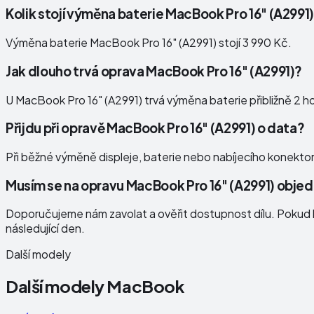
Kolik stojí výměna baterie MacBook Pro 16" (A2991
Výměna baterie MacBook Pro 16" (A2991) stojí 3 990 Kč.
Jak dlouho trvá oprava MacBook Pro 16" (A2991)?
U MacBook Pro 16" (A2991) trvá výměna baterie přibližně 2 ho
Přijdu při opravě MacBook Pro 16" (A2991) o data?
Při běžné výměně displeje, baterie nebo nabíjecího konekto
Musím se na opravu MacBook Pro 16" (A2991) obje
Doporučujeme nám zavolat a ověřit dostupnost dílu. Pokud b
následující den.
Další modely
Další modely
MacBook