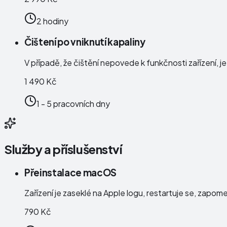
2 hodiny
Čištení po vniknutí kapaliny
V případě, že čištění nepovede k funkčnosti zařízení, j
1 490 Kč
1 - 5 pracovních dny
Služby a příslušenství
Přeinstalace macOS
Zařízení je zaseklé na Apple logu, restartuje se, zapo
790 Kč