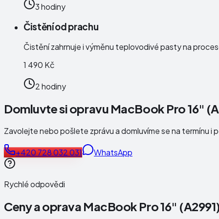
3 hodiny
Čistění od prachu
Čistění zahrnuje i výměnu teplovodivé pasty na proces
1 490 Kč
2 hodiny
Domluvte si opravu MacBook Pro 16" (A
Zavolejte nebo pošlete zprávu a domluvíme se na termínu i 
+420 728 032 031
WhatsApp
Rychlé odpovědi
Ceny a oprava
MacBook Pro 16" (A2991