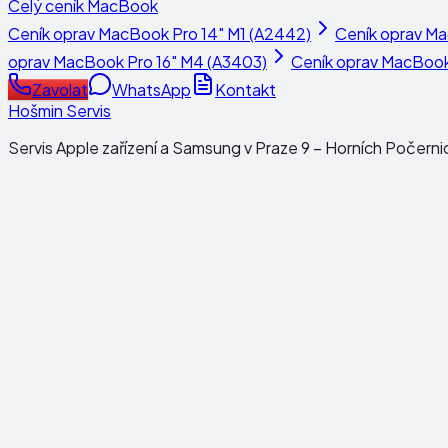
Celý ceník
MacBook
Ceník oprav
MacBook Pro 14" M1 (A2442)
Ceník oprav
Ma
oprav
MacBook Pro 16" M4 (A3403)
Ceník oprav
MacBook 
Zavolat
WhatsApp
Kontakt
Hošmin Servis
Servis Apple zařízení a Samsung v Praze 9 – Horních Počerni