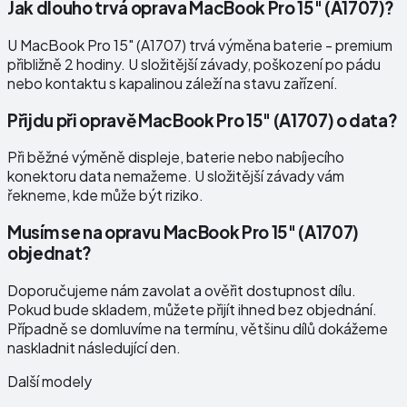
Jak dlouho trvá oprava MacBook Pro 15" (A1707)?
U MacBook Pro 15" (A1707) trvá výměna baterie - premium
přibližně 2 hodiny. U složitější závady, poškození po pádu
nebo kontaktu s kapalinou záleží na stavu zařízení.
Přijdu při opravě MacBook Pro 15" (A1707) o data?
Při běžné výměně displeje, baterie nebo nabíjecího
konektoru data nemažeme. U složitější závady vám
řekneme, kde může být riziko.
Musím se na opravu MacBook Pro 15" (A1707)
objednat?
Doporučujeme nám zavolat a ověřit dostupnost dílu.
Pokud bude skladem, můžete přijít ihned bez objednání.
Případně se domluvíme na termínu, většinu dílů dokážeme
naskladnit následující den.
Další modely