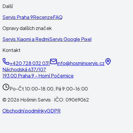
Další
Servis Praha 9
Recenze
FAQ
Opravy dalších značek
Servis Xiaomi a Redmi
Servis Google Pixel
Kontakt
+420 728 032 031
info@hosminservis.cz
Náchodská 637/107
193 00 Praha 9 - Horní Počernice
Po-Čt 10:00-18:00, Pá 9:00-16:00
©
2026
Hošmin Servis
· IČO:
09069062
Obchodní podmínky
GDPR