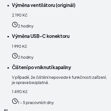
Výměna ventilátoru (originál)
2 190 Kč
2 hodiny
Výměna USB-C konektoru
1 990 Kč
2 hodiny
Čištení po vniknutí kapaliny
V případě, že čištění nepovede k funkčnosti zařízení,
je oprava bezplatná.
1 490 Kč
1 - 5 pracovních dny