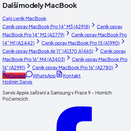
Další modely
MacBook
Celý ceník
MacBook
Ceník oprav
MacBook Pro 14" M3 (A2918)
Ceník oprav
MacBook Pro 14" M2 (A2779)
Ceník oprav
MacBook Pro
14" M1 (A2442)
Ceník oprav
MacBook Pro 15 (A1990)
Ceník oprav
MacBook Air 11" (A1370,A1465)
Ceník oprav
MacBook Pro 16" M4 (A3403)
Ceník oprav
MacBook Pro
16" (A2991)
Ceník oprav
MacBook Pro 16" (A2780)
Zavolat
WhatsApp
Kontakt
Hošmin Servis
Servis Apple zařízení a Samsung v Praze 9 – Horních
Počernicích.