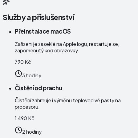
Služby a příslušenství
Přeinstalace macOS
Zařízení je zaseklé na Apple logu, restartuje se,
zapomenutý kód obrazovky.
790 Kč
3 hodiny
Čistění od prachu
Čistění zahrnuje i výměnu teplovodivé pasty na
procesoru.
1 490 Kč
2 hodiny