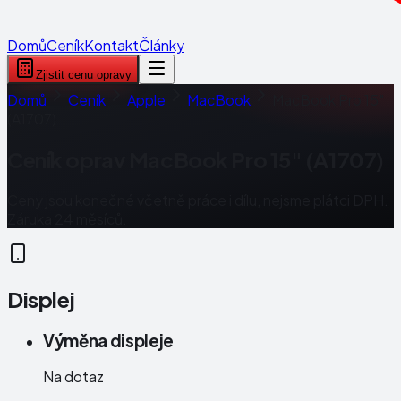
Domů
Ceník
Kontakt
Články
Zjistit cenu opravy
Domů
Ceník
Apple
MacBook
MacBook Pro 15"
(A1707)
Ceník oprav
MacBook Pro 15" (A1707)
Ceny jsou konečné včetně práce i dílu, nejsme plátci DPH.
Záruka 24 měsíců.
Displej
Výměna displeje
Na dotaz