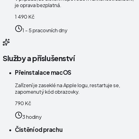
je oprava bezplatná.
1 490 Kč
1 - 5 pracovních dny
Služby a příslušenství
Přeinstalace macOS
Zařízení je zaseklé na Apple logu, restartuje se,
zapomenutý kód obrazovky.
790 Kč
3 hodiny
Čistění od prachu