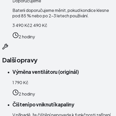
Doporučujeme
Baterii doporučujeme měnit, pokud kondice klesne
pod 85 % nebo po 2–3 letech používání.
3 490 Kč
2 490 Kč
2 hodiny
Další opravy
Výměna ventilátoru (originál)
1 790 Kč
2 hodiny
Čištení po vniknutí kapaliny
V případě, že čištění nepovede k funkčnosti zařízení,