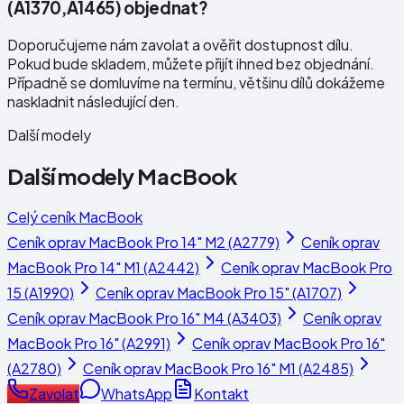
(A1370,A1465) objednat?
Doporučujeme nám zavolat a ověřit dostupnost dílu.
Pokud bude skladem, můžete přijít ihned bez objednání.
Případně se domluvíme na termínu, většinu dílů dokážeme
naskladnit následující den.
Další modely
Další modely
MacBook
Celý ceník
MacBook
Ceník oprav
MacBook Pro 14" M2 (A2779)
Ceník oprav
MacBook Pro 14" M1 (A2442)
Ceník oprav
MacBook Pro
15 (A1990)
Ceník oprav
MacBook Pro 15" (A1707)
Ceník oprav
MacBook Pro 16" M4 (A3403)
Ceník oprav
MacBook Pro 16" (A2991)
Ceník oprav
MacBook Pro 16"
(A2780)
Ceník oprav
MacBook Pro 16" M1 (A2485)
Zavolat
WhatsApp
Kontakt