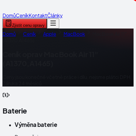
Domů
Ceník
Kontakt
Články
Zjistit cenu opravy
Domů
Ceník
Apple
MacBook
MacBook Air 11"
(A1370,A1465)
Ceník oprav
MacBook Air 11"
(A1370,A1465)
Ceny jsou konečné včetně práce i dílu, nejsme plátci DPH.
Záruka 24 měsíců.
Baterie
Výměna baterie