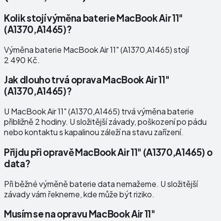
Kolik stojí výměna baterie MacBook Air 11"
(A1370,A1465)?
Výměna baterie MacBook Air 11" (A1370,A1465) stojí
2 490 Kč.
Jak dlouho trvá oprava MacBook Air 11"
(A1370,A1465)?
U MacBook Air 11" (A1370,A1465) trvá výměna baterie
přibližně 2 hodiny. U složitější závady, poškození po pádu
nebo kontaktu s kapalinou záleží na stavu zařízení.
Přijdu při opravě MacBook Air 11" (A1370,A1465) o
data?
Při běžné výměně baterie data nemažeme. U složitější
závady vám řekneme, kde může být riziko.
Musím se na opravu MacBook Air 11"