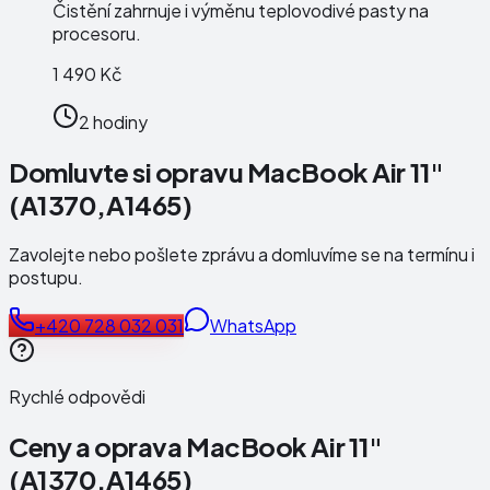
Čistění zahrnuje i výměnu teplovodivé pasty na
procesoru.
1 490 Kč
2 hodiny
Domluvte si opravu MacBook Air 11"
(A1370,A1465)
Zavolejte nebo pošlete zprávu a domluvíme se na termínu i
postupu.
+420 728 032 031
WhatsApp
Rychlé odpovědi
Ceny a oprava
MacBook Air 11"
(A1370,A1465)