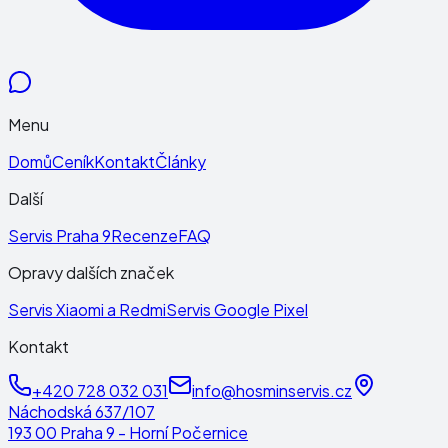
Menu
Domů
Ceník
Kontakt
Články
Další
Servis Praha 9
Recenze
FAQ
Opravy dalších značek
Servis Xiaomi a Redmi
Servis Google Pixel
Kontakt
+420 728 032 031
info@hosminservis.cz
Náchodská 637/107
193 00 Praha 9 - Horní Počernice