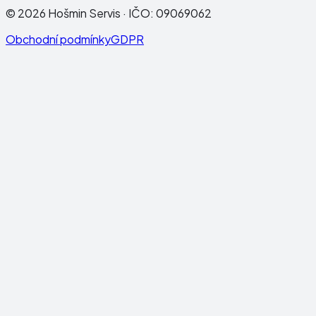
©
2026
Hošmin Servis
· IČO:
09069062
Obchodní podmínky
GDPR