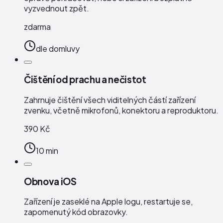
vyzvednout zpět.
zdarma
dle domluvy
Čištění od prachu a nečistot
Zahrnuje čištění všech viditelných částí zařízení
zvenku, včetně mikrofonů, konektoru a reproduktoru.
390 Kč
10 min
Obnova iOS
Zařízení je zaseklé na Apple logu, restartuje se,
zapomenutý kód obrazovky.