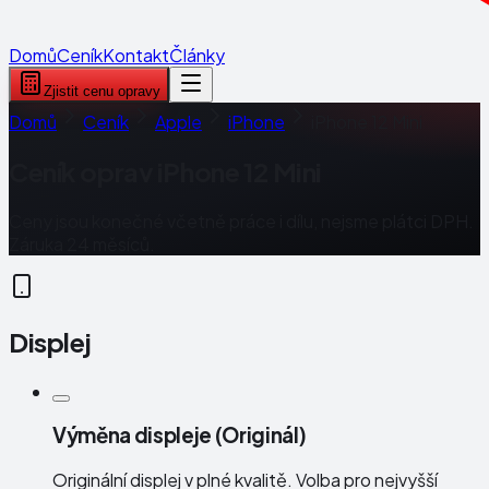
Domů
Ceník
Kontakt
Články
Zjistit cenu opravy
Domů
Ceník
Apple
iPhone
iPhone 12 Mini
Ceník oprav
iPhone 12 Mini
Ceny jsou konečné včetně práce i dílu, nejsme plátci DPH.
Záruka 24 měsíců.
Displej
Výměna displeje (Originál)
Originální displej v plné kvalitě. Volba pro nejvyšší