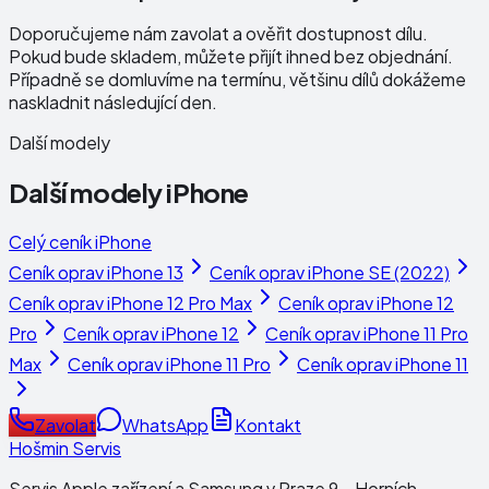
Doporučujeme nám zavolat a ověřit dostupnost dílu.
Pokud bude skladem, můžete přijít ihned bez objednání.
Případně se domluvíme na termínu, většinu dílů dokážeme
naskladnit následující den.
Další modely
Další modely
iPhone
Celý ceník
iPhone
Ceník oprav
iPhone 13
Ceník oprav
iPhone SE (2022)
Ceník oprav
iPhone 12 Pro Max
Ceník oprav
iPhone 12
Pro
Ceník oprav
iPhone 12
Ceník oprav
iPhone 11 Pro
Max
Ceník oprav
iPhone 11 Pro
Ceník oprav
iPhone 11
Zavolat
WhatsApp
Kontakt
Hošmin Servis
Servis Apple zařízení a Samsung v Praze 9 – Horních