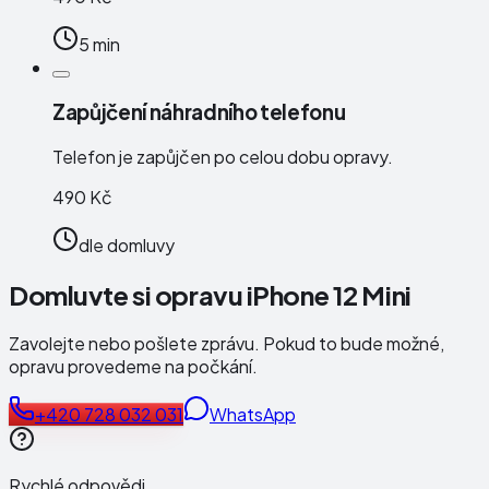
5 min
Zapůjčení náhradního telefonu
Telefon je zapůjčen po celou dobu opravy.
490 Kč
dle domluvy
Domluvte si opravu iPhone 12 Mini
Zavolejte nebo pošlete zprávu. Pokud to bude možné,
opravu provedeme na počkání.
+420 728 032 031
WhatsApp
Rychlé odpovědi