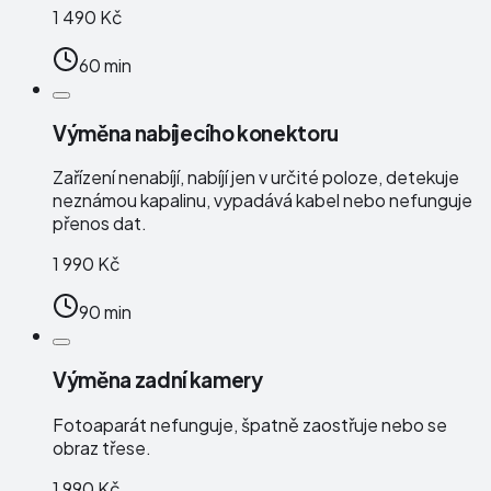
1 490 Kč
60 min
Výměna nabíjecího konektoru
Zařízení nenabíjí, nabíjí jen v určité poloze, detekuje
neznámou kapalinu, vypadává kabel nebo nefunguje
přenos dat.
1 990 Kč
90 min
Výměna zadní kamery
Fotoaparát nefunguje, špatně zaostřuje nebo se
obraz třese.
1 990 Kč