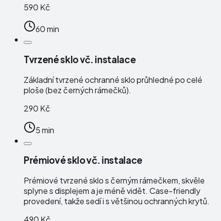
590 Kč
60 min
Tvrzené sklo vč. instalace
Základní tvrzené ochranné sklo průhledné po celé
ploše (bez černých rámečků).
290 Kč
5 min
Prémiové sklo vč. instalace
Prémiové tvrzené sklo s černým rámečkem, skvěle
splyne s displejem a je méně vidět. Case-friendly
provedení, takže sedí i s většinou ochranných krytů.
490 Kč