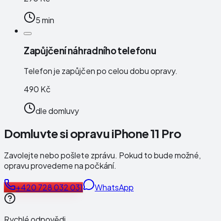
5 min
Zapůjčení náhradního telefonu
Telefon je zapůjčen po celou dobu opravy.
490 Kč
dle domluvy
Domluvte si opravu iPhone 11 Pro
Zavolejte nebo pošlete zprávu. Pokud to bude možné,
opravu provedeme na počkání.
+420 728 032 031
WhatsApp
Rychlé odpovědi