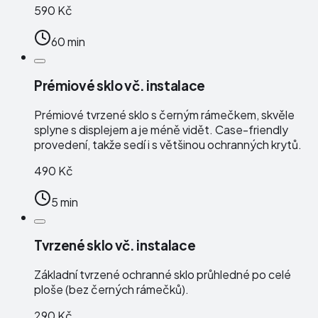
590 Kč
60 min
Prémiové sklo vč. instalace
Prémiové tvrzené sklo s černým rámečkem, skvěle
splyne s displejem a je méně vidět. Case-friendly
provedení, takže sedí i s většinou ochranných krytů.
490 Kč
5 min
Tvrzené sklo vč. instalace
Základní tvrzené ochranné sklo průhledné po celé
ploše (bez černých rámečků).
290 Kč