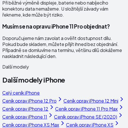
Při běžné výměně displeje, baterie nebo nabíjecího
konektoru data nemažeme. U složitější závady vám
řekneme, kde může být riziko.
Musím se na opravu iPhone 11 Pro objednat?
Doporučujeme nám zavolat a ověřit dostupnost dílu.
Pokud bude skladem, můžete přijít ihned bez objednání.
Případně se domluvíme na termínu, většinu dílů dokážeme
naskladnit následující den.
Další modely
Další modely
iPhone
Celý ceník
iPhone
Ceník oprav
iPhone 12 Pro
Ceník oprav
iPhone 12 Mini
Ceník oprav
iPhone 12
Ceník oprav
iPhone 11 Pro Max
Ceník oprav
iPhone 11
Ceník oprav
iPhone SE (2020)
Ceník oprav
iPhone XS Max
Ceník oprav
iPhone XS