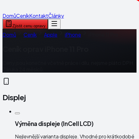
Domů
Ceník
Kontakt
Články
Zjistit cenu opravy
Domů
Ceník
Apple
iPhone
iPhone 11 Pro
Ceník oprav
iPhone 11 Pro
Ceny jsou konečné včetně práce i dílu, nejsme plátci DPH.
Záruka 24 měsíců.
Displej
Výměna displeje (InCell LCD)
Nejlevnější varianta displeje. Vhodné pro krátkodobé