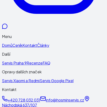
Menu
Domů
Ceník
Kontakt
Články
Další
Servis Praha 9
Recenze
FAQ
Opravy dalších značek
Servis Xiaomi a Redmi
Servis Google Pixel
Kontakt
+420 728 032 031
info@hosminservis.cz
Náchodská 637/107