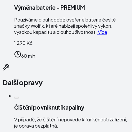
Výměna baterie - PREMIUM
Používáme dlouhodobě ověřené baterie české
značky
Wolfix
, které nabízejí spolehlivý výkon,
vysokou kapacitu a dlouhou životnost.
Více
1 290 Kč
60 min
Další opravy
Čištění po vniknutí kapaliny
V případě, že čištění nepovede k funkčnosti zařízení,
je oprava bezplatná.