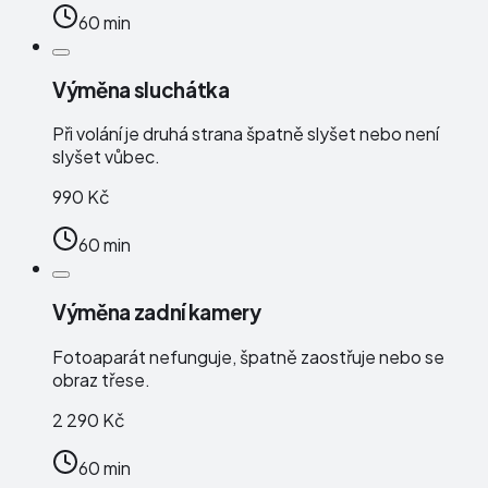
60 min
Výměna sluchátka
Při volání je druhá strana špatně slyšet nebo není
slyšet vůbec.
990 Kč
60 min
Výměna zadní kamery
Fotoaparát nefunguje, špatně zaostřuje nebo se
obraz třese.
2 290 Kč
60 min