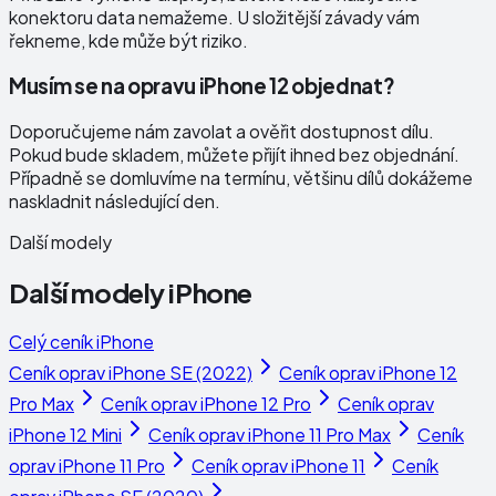
konektoru data nemažeme. U složitější závady vám
řekneme, kde může být riziko.
Musím se na opravu iPhone 12 objednat?
Doporučujeme nám zavolat a ověřit dostupnost dílu.
Pokud bude skladem, můžete přijít ihned bez objednání.
Případně se domluvíme na termínu, většinu dílů dokážeme
naskladnit následující den.
Další modely
Další modely
iPhone
Celý ceník
iPhone
Ceník oprav
iPhone SE (2022)
Ceník oprav
iPhone 12
Pro Max
Ceník oprav
iPhone 12 Pro
Ceník oprav
iPhone 12 Mini
Ceník oprav
iPhone 11 Pro Max
Ceník
oprav
iPhone 11 Pro
Ceník oprav
iPhone 11
Ceník