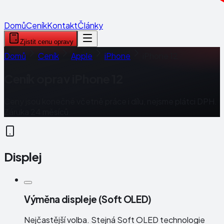
Domů
Ceník
Kontakt
Články
Zjistit cenu opravy
Domů
Ceník
Apple
iPhone
iPhone 12
Ceník oprav
iPhone 12
Ceny jsou konečné včetně práce i dílu, nejsme plátci DPH.
Záruka 24 měsíců.
Displej
Výměna displeje (Soft OLED)
Nejčastější volba. Stejná Soft OLED technologie