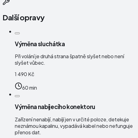
Další opravy
Výměna sluchátka
Při volání je druhá strana špatně slyšet nebo není
slyšet vůbec.
1 490 Kč
60 min
Výměna nabíjecího konektoru
Zařízení nenabíjí, nabíjí jen v určité poloze, detekuje
neznámou kapalinu, vypadává kabel nebo nefunguje
přenos dat.