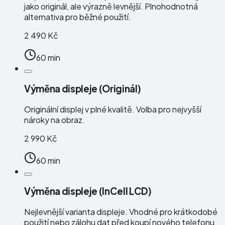
jako originál, ale výrazně levnější. Plnohodnotná
alternativa pro běžné použití.
2 490 Kč
60 min
Výměna displeje (Originál)
Originální displej v plné kvalitě. Volba pro nejvyšší
nároky na obraz.
2 990 Kč
60 min
Výměna displeje (InCell LCD)
Nejlevnější varianta displeje. Vhodné pro krátkodobé
použití nebo zálohu dat před koupí nového telefonu.