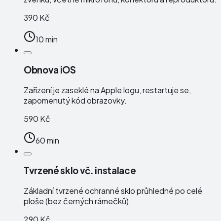
390 Kč
10 min
Obnova iOS
Zařízení je zaseklé na Apple logu, restartuje se,
zapomenutý kód obrazovky.
590 Kč
60 min
Tvrzené sklo vč. instalace
Základní tvrzené ochranné sklo průhledné po celé
ploše (bez černých rámečků).
290 Kč