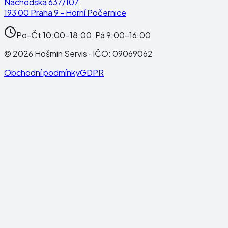
Náchodská 637/107
193 00 Praha 9 - Horní Počernice
Po-Čt 10:00-18:00, Pá 9:00-16:00
©
2026
Hošmin Servis
· IČO:
09069062
Obchodní podmínky
GDPR