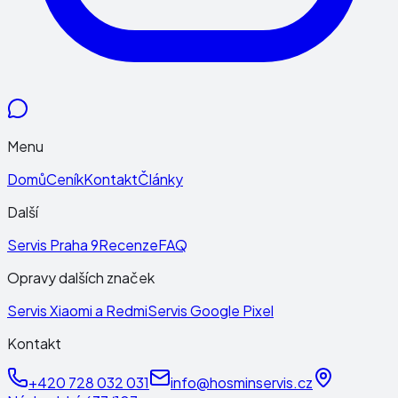
Menu
Domů
Ceník
Kontakt
Články
Další
Servis Praha 9
Recenze
FAQ
Opravy dalších značek
Servis Xiaomi a Redmi
Servis Google Pixel
Kontakt
+420 728 032 031
info@hosminservis.cz