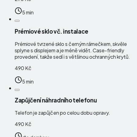
5 min
Prémiové sklo vč. instalace
Prémiové tvrzené sklo s černým rámečkem, skvěle
splyne s displejem a je méně vidět. Case-friendly
provedení, takže sedí i s většinou ochranných krytů.
490 Kč
5 min
Zapůjčení náhradního telefonu
Telefon je zapůjčen po celou dobu opravy.
490 Kč