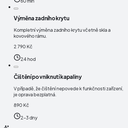
60 min
Výměna zadního krytu
Kompletní výměna zadního krytu včetně skla a
kovového rámu.
2 790 Kč
24 hod
Čištění po vniknutí kapaliny
V případě, že čištění nepovede k funkčnosti zařízení,
je oprava bezplatná.
890 Kč
2-3 dny