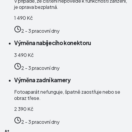
V případě, že čištění nepovede k funkčnosti zařízení,
je oprava bezplatná.
1 490 Kč
2 - 3 pracovní dny
Výměna nabíjecího konektoru
3 490 Kč
2 - 3 pracovní dny
Výměna zadní kamery
Fotoaparát nefunguje, špatně zaostřuje nebo se
obraz třese.
2 390 Kč
2 - 3 pracovní dny