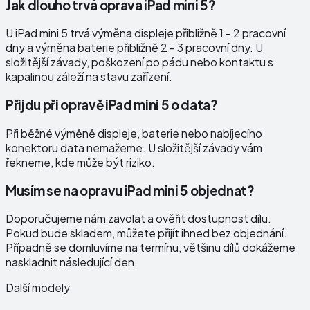
Jak dlouho trvá oprava iPad mini 5?
U iPad mini 5 trvá výměna displeje přibližně 1 - 2 pracovní
dny a výměna baterie přibližně 2 - 3 pracovní dny. U
složitější závady, poškození po pádu nebo kontaktu s
kapalinou záleží na stavu zařízení.
Přijdu při opravě iPad mini 5 o data?
Při běžné výměně displeje, baterie nebo nabíjecího
konektoru data nemažeme. U složitější závady vám
řekneme, kde může být riziko.
Musím se na opravu iPad mini 5 objednat?
Doporučujeme nám zavolat a ověřit dostupnost dílu.
Pokud bude skladem, můžete přijít ihned bez objednání.
Případně se domluvíme na termínu, většinu dílů dokážeme
naskladnit následující den.
Další modely