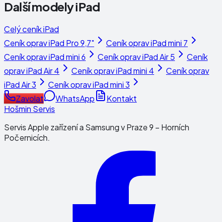
Další modely
iPad
Celý ceník
iPad
Ceník oprav
iPad Pro 9,7"
Ceník oprav
iPad mini 7
Ceník oprav
iPad mini 6
Ceník oprav
iPad Air 5
Ceník
oprav
iPad Air 4
Ceník oprav
iPad mini 4
Ceník oprav
iPad Air 3
Ceník oprav
iPad mini 3
Zavolat
WhatsApp
Kontakt
Hošmin Servis
Servis Apple zařízení a Samsung v Praze 9 – Horních
Počernicích.