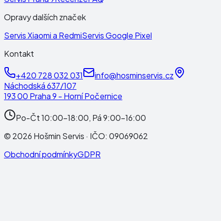
Opravy dalších značek
Servis Xiaomi a Redmi
Servis Google Pixel
Kontakt
+420 728 032 031
info@hosminservis.cz
Náchodská 637/107
193 00 Praha 9 - Horní Počernice
Po-Čt 10:00-18:00, Pá 9:00-16:00
©
2026
Hošmin Servis
· IČO:
09069062
Obchodní podmínky
GDPR