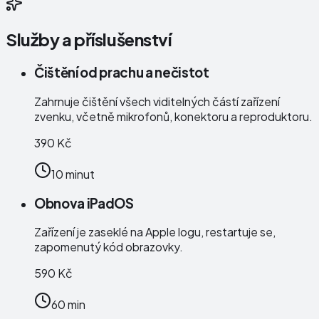
Služby a příslušenství
Čištění od prachu a nečistot
Zahrnuje čištění všech viditelných částí zařízení
zvenku, včetně mikrofonů, konektoru a reproduktoru.
390 Kč
10 minut
Obnova iPadOS
Zařízení je zaseklé na Apple logu, restartuje se,
zapomenutý kód obrazovky.
590 Kč
60 min