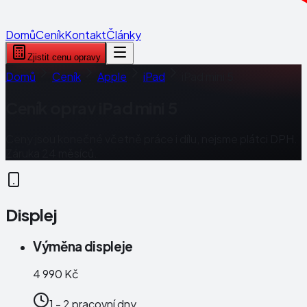
Domů
Ceník
Kontakt
Články
Zjistit cenu opravy
Domů
Ceník
Apple
iPad
iPad mini 5
Ceník oprav
iPad mini 5
Ceny jsou konečné včetně práce i dílu, nejsme plátci DPH.
Záruka 24 měsíců.
Displej
Výměna displeje
4 990 Kč
1 - 2 pracovní dny