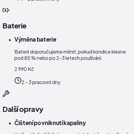
Baterie
Výměna baterie
Baterii doporučujeme měnit, pokud kondice klesne
pod 85 % nebo po 2–3 letech používání.
2 990 Kč
2 - 3 pracovní dny
Další opravy
Čištení po vniknutí kapaliny