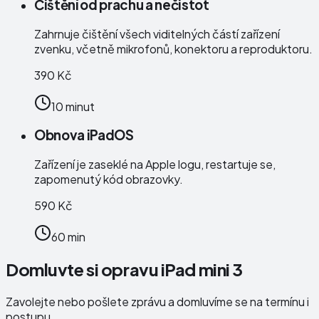
Čištění od prachu a nečistot
Zahrnuje čištění všech viditelných částí zařízení
zvenku, včetně mikrofonů, konektoru a reproduktoru.
390 Kč
10 minut
Obnova iPadOS
Zařízení je zaseklé na Apple logu, restartuje se,
zapomenutý kód obrazovky.
590 Kč
60 min
Domluvte si opravu iPad mini 3
Zavolejte nebo pošlete zprávu a domluvíme se na termínu i
postupu.