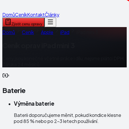
Domů
Ceník
Kontakt
Články
Zjistit cenu opravy
Domů
Ceník
Apple
iPad
iPad mini 3
Ceník oprav
iPad mini 3
Ceny jsou konečné včetně práce i dílu, nejsme plátci DPH.
Záruka 24 měsíců.
Baterie
Výměna baterie
Baterii doporučujeme měnit, pokud kondice klesne
pod 85 % nebo po 2–3 letech používání.