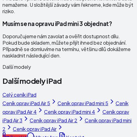
nemažeme. U složitější závady vám řekneme, kde může být
riziko.
Musím se na opravu iPad mini 3 objednat?
Doporučujeme nám zavolat a ověřit dostupnost dílu.
Pokud bude skladem, můžete přijít ihned bez objednání.
Případně se domluvíme na termínu, většinu dílů dokážeme
naskladnit následující den.
Další modely
Další modely
iPad
Celý ceník
iPad
Ceník oprav
iPad Air 5
Ceník oprav
iPad mini 5
Ceník
oprav
iPad Air 4
Ceník oprav
iPad mini 4
Ceník oprav
iPad Air 3
Ceník oprav
iPad Air 2
Ceník oprav
iPad mini
2
Ceník oprav
iPad Air