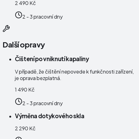
2 490 Kč
2 - 3 pracovní dny
Další opravy
Čištení po vniknutí kapaliny
V případě, že čištění nepovede k funkčnosti zařízení,
je oprava bezplatná.
1 490 Kč
2 - 3 pracovní dny
Výměna dotykového skla
2 290 Kč