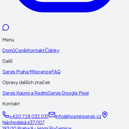
Menu
Domů
Ceník
Kontakt
Články
Další
Servis Praha 9
Recenze
FAQ
Opravy dalších značek
Servis Xiaomi a Redmi
Servis Google Pixel
Kontakt
+420 728 032 031
info@hosminservis.cz
Náchodská 637/107
193 00 Praha 9 - Horní Počernice