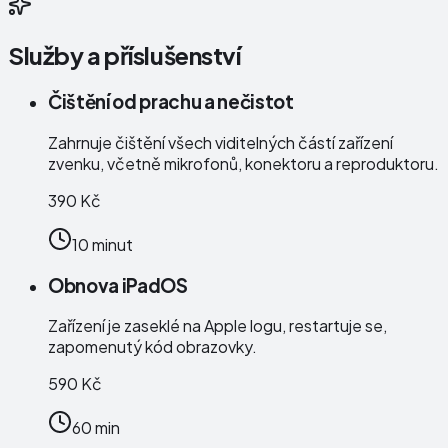
Služby a příslušenství
Čištění od prachu a nečistot
Zahrnuje čištění všech viditelných částí zařízení
zvenku, včetně mikrofonů, konektoru a reproduktoru.
390 Kč
10 minut
Obnova iPadOS
Zařízení je zaseklé na Apple logu, restartuje se,
zapomenutý kód obrazovky.
590 Kč
60 min