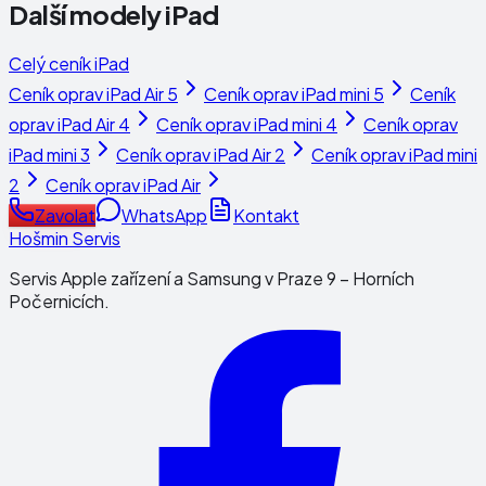
Další modely
iPad
Celý ceník
iPad
Ceník oprav
iPad Air 5
Ceník oprav
iPad mini 5
Ceník
oprav
iPad Air 4
Ceník oprav
iPad mini 4
Ceník oprav
iPad mini 3
Ceník oprav
iPad Air 2
Ceník oprav
iPad mini
2
Ceník oprav
iPad Air
Zavolat
WhatsApp
Kontakt
Hošmin Servis
Servis Apple zařízení a Samsung v Praze 9 – Horních
Počernicích.