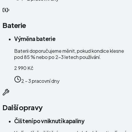
Baterie
Výměna baterie
Baterii doporučujeme měnit, pokud kondice klesne
pod 85 % nebo po 2–3 letech používání.
2 990 Kč
2 - 3 pracovní dny
Další opravy
Čištení po vniknutí kapaliny