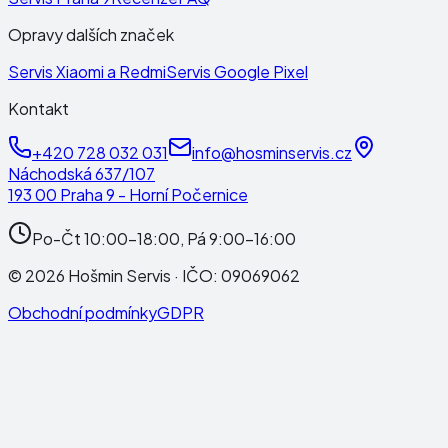
Opravy dalších značek
Servis Xiaomi a Redmi
Servis Google Pixel
Kontakt
+420 728 032 031
info@hosminservis.cz
Náchodská 637/107
193 00 Praha 9 - Horní Počernice
Po-Čt 10:00-18:00, Pá 9:00-16:00
©
2026
Hošmin Servis
· IČO:
09069062
Obchodní podmínky
GDPR