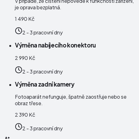
V případě, že čištění nepovede k funkčnosti zařízení,
je oprava bezplatná.
1 490 Kč
2 - 3 pracovní dny
Výměna nabíjecího konektoru
2 990 Kč
2 - 3 pracovní dny
Výměna zadní kamery
Fotoaparát nefunguje, špatně zaostřuje nebo se
obraz třese.
2 390 Kč
2 - 3 pracovní dny