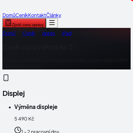
Domů
Ceník
Kontakt
Články
Zjistit cenu opravy
Domů
Ceník
Apple
iPad
iPad Air 3
Ceník oprav
iPad Air 3
Ceny jsou konečné včetně práce i dílu, nejsme plátci DPH.
Záruka 24 měsíců.
Displej
Výměna displeje
5 490 Kč
1 - 2 pracovní dny