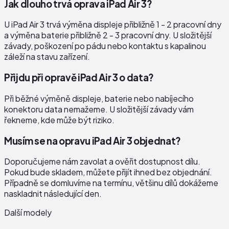
Jak dlouho trvá oprava iPad Air 3?
U iPad Air 3 trvá výměna displeje přibližně 1 - 2 pracovní dny
a výměna baterie přibližně 2 - 3 pracovní dny. U složitější
závady, poškození po pádu nebo kontaktu s kapalinou
záleží na stavu zařízení.
Přijdu při opravě iPad Air 3 o data?
Při běžné výměně displeje, baterie nebo nabíjecího
konektoru data nemažeme. U složitější závady vám
řekneme, kde může být riziko.
Musím se na opravu iPad Air 3 objednat?
Doporučujeme nám zavolat a ověřit dostupnost dílu.
Pokud bude skladem, můžete přijít ihned bez objednání.
Případně se domluvíme na termínu, většinu dílů dokážeme
naskladnit následující den.
Další modely