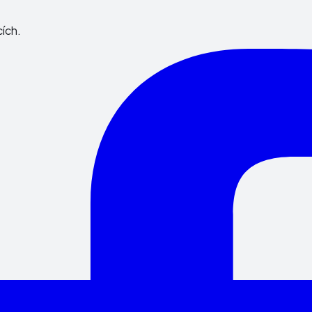
cích.