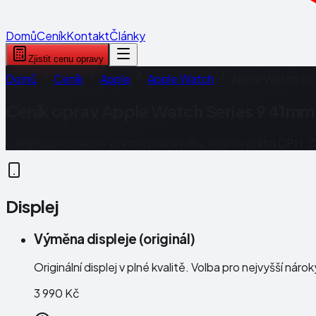
Domů
Ceník
Kontakt
Články
Zjistit cenu opravy
Domů
Ceník
Apple
Apple Watch
Apple Watch Se
Ceník oprav
Apple Watch Series 9 41mm
Ceny jsou konečné včetně práce i dílu, nejsme plátci DPH. 
Displej
Výměna displeje (originál)
Originální displej v plné kvalitě. Volba pro nejvyšší náro
3 990 Kč