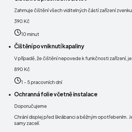
Zahrnuje čištění všech viditelných částí zařízení zven
390 Kč
10 minut
Čištění po vniknutí kapaliny
V případě, že čištění nepovede k funkčnosti zařízení, j
890 Kč
1 - 5 pracovních dní
Ochranná folie včetně instalace
Doporučujeme
Chrání displej před škrábanci a běžným opotřebením. J
samy zacelí.