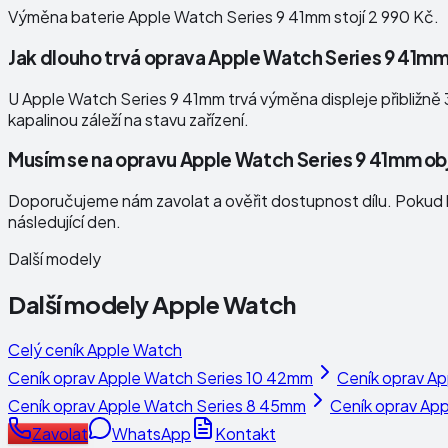
Výměna baterie Apple Watch Series 9 41mm stojí 2 990 Kč.
Jak dlouho trvá oprava Apple Watch Series 9 41m
U Apple Watch Series 9 41mm trvá výměna displeje přibližně 3
kapalinou záleží na stavu zařízení.
Musím se na opravu Apple Watch Series 9 41mm o
Doporučujeme nám zavolat a ověřit dostupnost dílu. Pokud b
následující den.
Další modely
Další modely
Apple Watch
Celý ceník
Apple Watch
Ceník oprav
Apple Watch Series 10 42mm
Ceník oprav
Ap
Ceník oprav
Apple Watch Series 8 45mm
Ceník oprav
App
Zavolat
WhatsApp
Kontakt