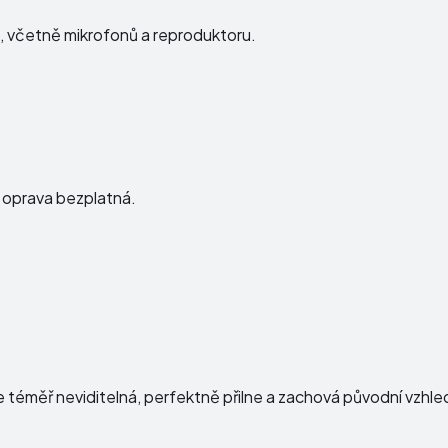
ku, včetně mikrofonů a reproduktoru.
e oprava bezplatná.
e téměř neviditelná, perfektně přilne a zachová původní vzhl