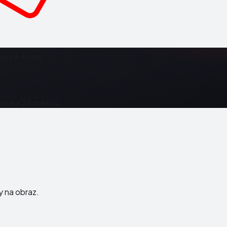
ries 9 41mm
Záruka 24 měsíců.
ky na obraz.