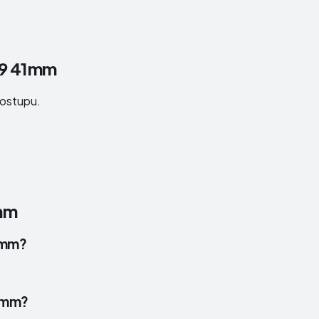
 9 41mm
postupu.
mm
41mm?
41mm?