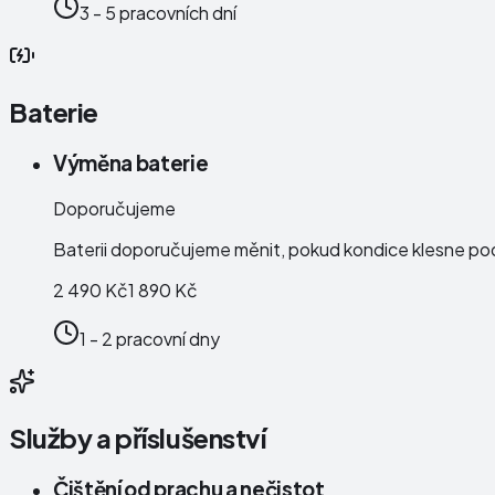
3 - 5 pracovních dní
Baterie
Výměna baterie
Doporučujeme
Baterii doporučujeme měnit, pokud kondice klesne po
2 490 Kč
1 890 Kč
1 - 2 pracovní dny
Služby a příslušenství
Čištění od prachu a nečistot