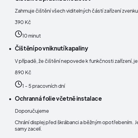
Zahrnuje čištění všech viditelných částí zařízení zven
390 Kč
10 minut
Čištění po vniknutí kapaliny
V případě, že čištění nepovede k funkčnosti zařízení, j
890 Kč
1 - 5 pracovních dní
Ochranná folie včetně instalace
Doporučujeme
Chrání displej před škrábanci a běžným opotřebením. J
samy zacelí.