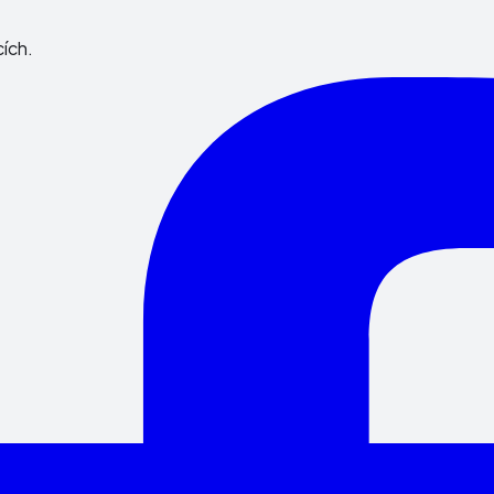
cích.