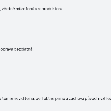
ku, včetně mikrofonů a reproduktoru.
e oprava bezplatná.
e téměř neviditelná, perfektně přilne a zachová původní vzhl