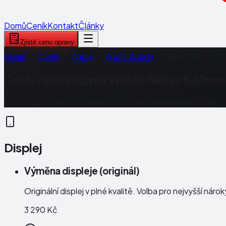
Domů
Ceník
Kontakt
Články
Zjistit cenu opravy
Domů
Ceník
Apple
Apple Watch
Apple Watch Se
Ceník oprav
Apple Watch Series 8 41mm
Ceny jsou konečné včetně práce i dílu, nejsme plátci DPH. 
Displej
Výměna displeje (originál)
Originální displej v plné kvalitě. Volba pro nejvyšší náro
3 290 Kč