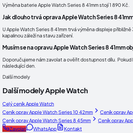
Výměna baterie Apple Watch Series 8 41mm stojí 1 890 Kč.
Jak dlouho trvá oprava Apple Watch Series 8 41m
U Apple Watch Series 8 41mm trvá výměna displeje přibližně 3
kapalinou záleží na stavu zařízení.
Musím se na opravu Apple Watch Series 8 41mm o
Doporučujeme nám zavolat a ověřit dostupnost dílu. Pokud b
následující den.
Další modely
Další modely
Apple Watch
Celý ceník
Apple Watch
Ceník oprav
Apple Watch Series 10 42mm
Ceník oprav
Ap
Ceník oprav
Apple Watch Series 8 45mm
Ceník oprav
App
Zavolat
WhatsApp
Kontakt