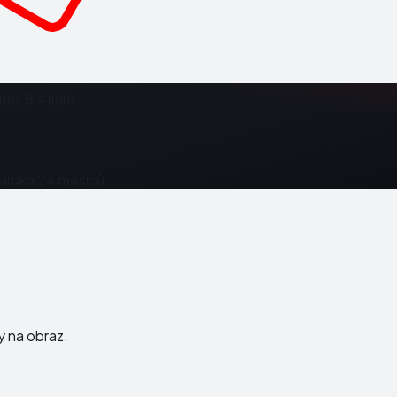
ries 8 41mm
Záruka 24 měsíců.
ky na obraz.