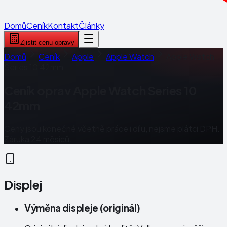
Domů
Ceník
Kontakt
Články
Zjistit cenu opravy
Domů
Ceník
Apple
Apple Watch
Apple Watch
Series 10 42mm
Ceník oprav
Apple Watch Series 10
42mm
Ceny jsou konečné včetně práce i dílu, nejsme plátci DPH.
Záruka 24 měsíců.
Displej
Výměna displeje (originál)