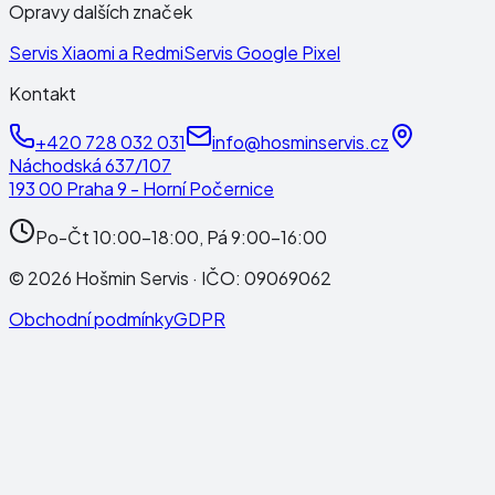
Opravy dalších značek
Servis Xiaomi a Redmi
Servis Google Pixel
Kontakt
+420 728 032 031
info@hosminservis.cz
Náchodská 637/107
193 00 Praha 9 - Horní Počernice
Po-Čt 10:00-18:00, Pá 9:00-16:00
©
2026
Hošmin Servis
· IČO:
09069062
Obchodní podmínky
GDPR