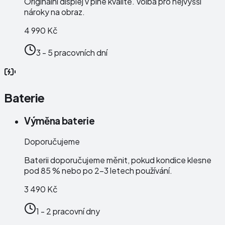
Originální displej v plné kvalitě. Volba pro nejvyšší
nároky na obraz.
4 990 Kč
3 - 5 pracovních dní
Baterie
Výměna baterie
Doporučujeme
Baterii doporučujeme měnit, pokud kondice klesne
pod 85 % nebo po 2–3 letech používání.
3 490 Kč
1 - 2 pracovní dny