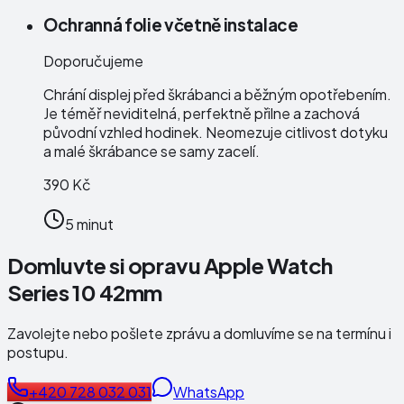
Ochranná folie včetně instalace
Doporučujeme
Chrání displej před škrábanci a běžným opotřebením.
Je téměř neviditelná, perfektně přilne a zachová
původní vzhled hodinek. Neomezuje citlivost dotyku
a malé škrábance se samy zacelí.
390 Kč
5 minut
Domluvte si opravu Apple Watch
Series 10 42mm
Zavolejte nebo pošlete zprávu a domluvíme se na termínu i
postupu.
+420 728 032 031
WhatsApp