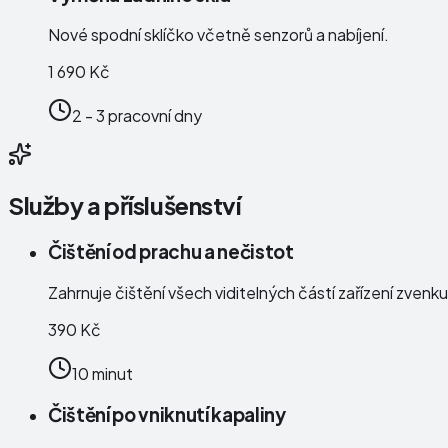
Nové spodní sklíčko včetně senzorů a nabíjení.
1 690 Kč
2 - 3 pracovní dny
Služby a příslušenství
Čištění od prachu a nečistot
Zahrnuje čištění všech viditelných částí zařízení zven
390 Kč
10 minut
Čištění po vniknutí kapaliny