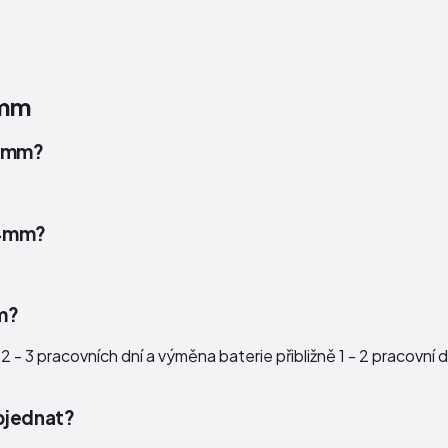
4mm
44mm?
 44mm?
m?
 - 3 pracovních dní a výměna baterie přibližně 1 - 2 pracovní 
bjednat?