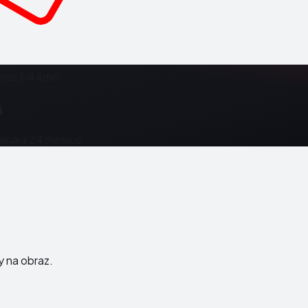
ries 6 44mm
m
Záruka 24 měsíců.
ky na obraz.