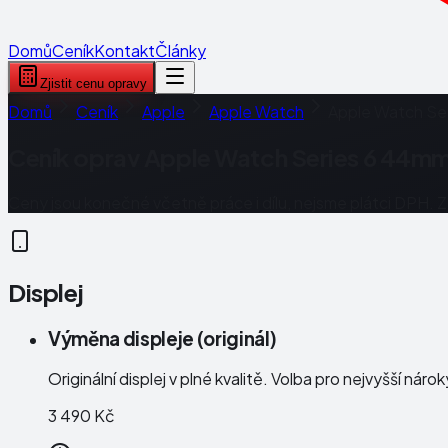
Domů
Ceník
Kontakt
Články
Zjistit cenu opravy
Domů
Ceník
Apple
Apple Watch
Apple Watch Se
Ceník oprav
Apple Watch Series 6 44m
Ceny jsou konečné včetně práce i dílu, nejsme plátci DPH. 
Displej
Výměna displeje (originál)
Originální displej v plné kvalitě. Volba pro nejvyšší náro
3 490 Kč