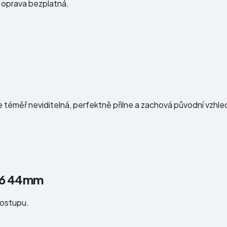
e oprava bezplatná.
e téměř neviditelná, perfektně přilne a zachová původní vzhl
s 6 44mm
postupu.