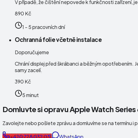
V případě, že čištění nepovede k funkčnosti zařízení, j
890 Kč
1 - 5 pracovních dní
Ochranná folie včetně instalace
Doporučujeme
Chrání displej před škrábanci a běžným opotřebením. J
samy zacelí.
390 Kč
5 minut
Domluvte si opravu Apple Watch Serie
Zavolejte nebo pošlete zprávu a domluvíme se na termínu i 
+420 728 032 031
WhatsApp