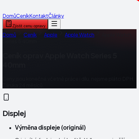
Domů
Ceník
Kontakt
Články
Zjistit cenu opravy
Domů
Ceník
Apple
Apple Watch
Apple Watch
Series 5 40mm
Ceník oprav
Apple Watch Series 5
40mm
Ceny jsou konečné včetně práce i dílu, nejsme plátci DPH.
Záruka 24 měsíců.
Displej
Výměna displeje (originál)