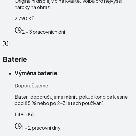
Originální displej v plné kvalitě. Volba pro nejvyšší
nároky na obraz.
2 790 Kč
2 - 3 pracovních dní
Baterie
Výměna baterie
Doporučujeme
Baterii doporučujeme měnit, pokud kondice klesne
pod 85 % nebo po 2–3 letech používání.
1 490 Kč
1 - 2 pracovní dny