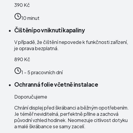
390 Kč
10 minut
Čištění po vniknutí kapaliny
V případě, že čištění nepovede k funkčnosti zařízení,
je oprava bezplatná.
890 Kč
1 - 5 pracovních dní
Ochranná folie včetně instalace
Doporučujeme
Chrání displej před škrábanci a běžným opotřebením.
Je téměř neviditelná, perfektně přilne a zachová
původní vzhled hodinek. Neomezuje citlivost dotyku
a malé škrábance se samy zacelí.