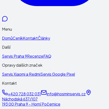
Menu
Domů
Ceník
Kontakt
Články
Další
Servis Praha 9
Recenze
FAQ
Opravy dalších značek
Servis Xiaomi a Redmi
Servis Google Pixel
Kontakt
+420 728 032 031
info@hosminservis.cz
Náchodská 637/107
193 00 Praha 9 - Horní Počernice