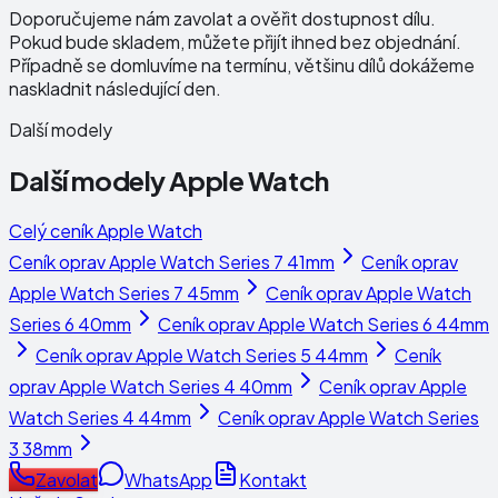
Doporučujeme nám zavolat a ověřit dostupnost dílu.
Pokud bude skladem, můžete přijít ihned bez objednání.
Případně se domluvíme na termínu, většinu dílů dokážeme
naskladnit následující den.
Další modely
Další modely
Apple Watch
Celý ceník
Apple Watch
Ceník oprav
Apple Watch Series 7 41mm
Ceník oprav
Apple Watch Series 7 45mm
Ceník oprav
Apple Watch
Series 6 40mm
Ceník oprav
Apple Watch Series 6 44mm
Ceník oprav
Apple Watch Series 5 44mm
Ceník
oprav
Apple Watch Series 4 40mm
Ceník oprav
Apple
Watch Series 4 44mm
Ceník oprav
Apple Watch Series
3 38mm
Zavolat
WhatsApp
Kontakt