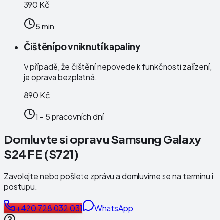
390 Kč
5 min
Čištění po vniknutí kapaliny
V případě, že čištění nepovede k funkčnosti zařízení,
je oprava bezplatná.
890 Kč
1 - 5 pracovních dní
Domluvte si opravu Samsung Galaxy
S24 FE (S721)
Zavolejte nebo pošlete zprávu a domluvíme se na termínu i
postupu.
+420 728 032 031
WhatsApp