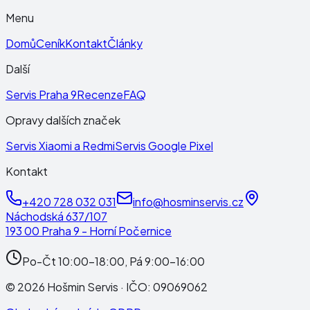
Menu
Domů
Ceník
Kontakt
Články
Další
Servis Praha 9
Recenze
FAQ
Opravy dalších značek
Servis Xiaomi a Redmi
Servis Google Pixel
Kontakt
+420 728 032 031
info@hosminservis.cz
Náchodská 637/107
193 00 Praha 9 - Horní Počernice
Po-Čt 10:00-18:00, Pá 9:00-16:00
©
2026
Hošmin Servis
· IČO:
09069062