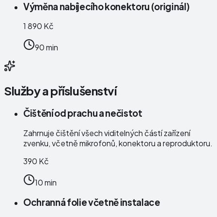
Výměna nabíjecího konektoru (originál)
1 890 Kč
90 min
Služby a příslušenství
Čištění od prachu a nečistot
Zahrnuje čištění všech viditelných částí zařízení
zvenku, včetně mikrofonů, konektoru a reproduktoru.
390 Kč
10 min
Ochranná folie včetně instalace