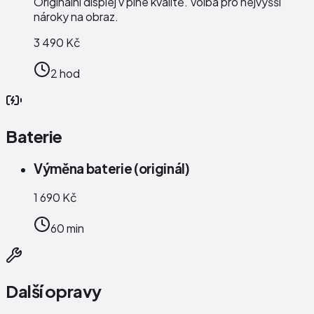
Originální displej v plné kvalitě. Volba pro nejvyšší
nároky na obraz.
3 490 Kč
2 hod
Baterie
Výměna baterie (originál)
1 690 Kč
60 min
Další opravy