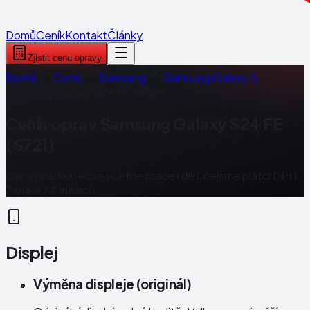
Domů
Ceník
Kontakt
Články
Zjistit cenu opravy
Domů
Ceník
Samsung
Samsung Galaxy S
Samsung Galaxy S24 FE (S721)
Ceník oprav
Samsung Galaxy S24 FE
(S721)
Ceny jsou konečné včetně práce i dílu, nejsme plátci DPH.
Záruka 24 měsíců.
Displej
Výměna displeje (originál)