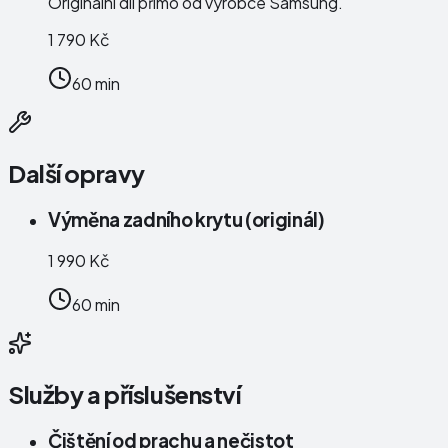
Originální díl přímo od výrobce Samsung.
1 790 Kč
60 min
Další opravy
Výměna zadního krytu (originál)
1 990 Kč
60 min
Služby a příslušenství
Čištění od prachu a nečistot