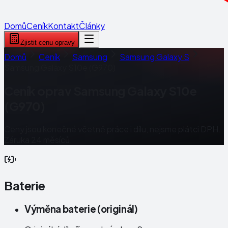
Domů
Ceník
Kontakt
Články
Zjistit cenu opravy
Domů
Ceník
Samsung
Samsung Galaxy S
Samsung Galaxy S10e (G970)
Ceník oprav
Samsung Galaxy S10e
(G970)
Ceny jsou konečné včetně práce i dílu, nejsme plátci DPH.
Záruka 24 měsíců.
Baterie
Výměna baterie (originál)