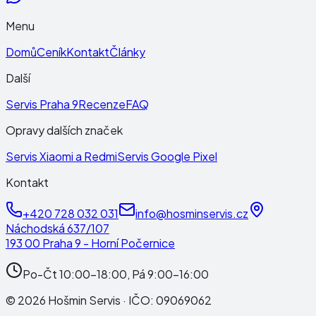
Menu
Domů
Ceník
Kontakt
Články
Další
Servis Praha 9
Recenze
FAQ
Opravy dalších značek
Servis Xiaomi a Redmi
Servis Google Pixel
Kontakt
+420 728 032 031
info@hosminservis.cz
Náchodská 637/107
193 00 Praha 9 - Horní Počernice
Po-Čt 10:00-18:00, Pá 9:00-16:00
©
2026
Hošmin Servis
· IČO:
09069062