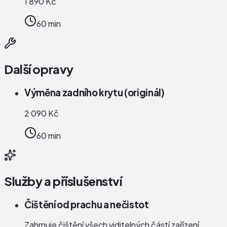
1 890 Kč
60 min
Další opravy
Výměna zadního krytu (originál)
2 090 Kč
60 min
Služby a příslušenství
Čištění od prachu a nečistot
Zahrnuje čištění všech viditelných částí zařízení