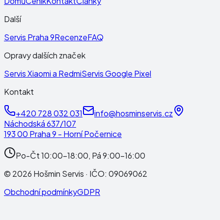
Domů
Ceník
Kontakt
Články
Další
Servis Praha 9
Recenze
FAQ
Opravy dalších značek
Servis Xiaomi a Redmi
Servis Google Pixel
Kontakt
+420 728 032 031
info@hosminservis.cz
Náchodská 637/107
193 00 Praha 9 - Horní Počernice
Po-Čt 10:00-18:00, Pá 9:00-16:00
©
2026
Hošmin Servis
· IČO:
09069062
Obchodní podmínky
GDPR