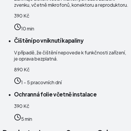
zvenku, včetně mikrofonů, konektoru a reproduktoru.
390 Kč
10 min
Čištění po vniknutí kapaliny
V případě, že čištění nepovede k funkčnosti zařízení,
je oprava bezplatná.
890 Kč
1 - 5 pracovních dní
Ochranná folie včetně instalace
390 Kč
5 min