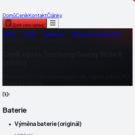
Domů
Ceník
Kontakt
Články
Zjistit cenu opravy
Domů
Ceník
Samsung
Samsung Galaxy Note
Samsung Galaxy Note 8 (N950)
Ceník oprav
Samsung Galaxy Note 8
(N950)
Ceny jsou konečné včetně práce i dílu, nejsme plátci DPH.
Záruka 24 měsíců.
Baterie
Výměna baterie (originál)