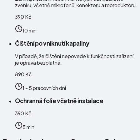
zvenku, včetně mikrofonů, konektoru a reproduktoru.
390 Kč
10 min
Čištění po vniknutí kapaliny
V případě, že čištění nepovede k funkčnosti zařízení,
je oprava bezplatná.
890 Kč
1 - 5 pracovních dní
Ochranná folie včetně instalace
390 Kč
5 min