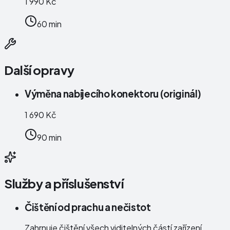
1 990 Kč
60 min
Další opravy
Výměna nabíjecího konektoru (originál)
1 690 Kč
90 min
Služby a příslušenství
Čištění od prachu a nečistot
Zahrnuje čištění všech viditelných částí zařízení