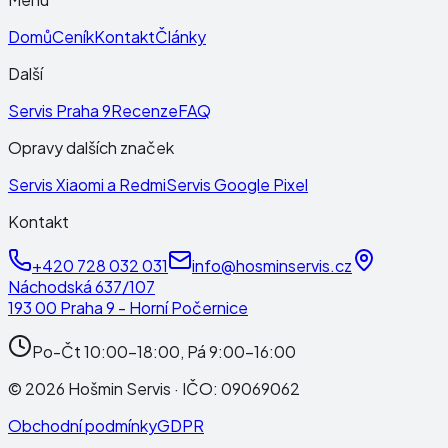
Domů
Ceník
Kontakt
Články
Další
Servis Praha 9
Recenze
FAQ
Opravy dalších značek
Servis Xiaomi a Redmi
Servis Google Pixel
Kontakt
+420 728 032 031
info@hosminservis.cz
Náchodská 637/107
193 00 Praha 9 - Horní Počernice
Po-Čt 10:00-18:00, Pá 9:00-16:00
©
2026
Hošmin Servis
· IČO:
09069062
Obchodní podmínky
GDPR