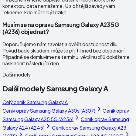
konektoru data nemažeme. U složitější závady vám
řekneme, kde může být riziko.
Musím se na opravu Samsung Galaxy A23 5G
(A236) objednat?
Doporučujeme nám zavolat a ověřit dostupnost dílu.
Pokud bude skladem, můžete přijít ihned bez objednání.
Případně se domluvíme na termínu, většinu dílů dokážeme
naskladnit následující den.
Další modely
Další modely
Samsung Galaxy A
Celý ceník
Samsung Galaxy A
Ceník oprav
Samsung Galaxy A30s (A307)
Ceník oprav
Samsung Galaxy A25 5G (A256)
Ceník oprav
Samsung
Galaxy A24 (A245)
Ceník oprav
Samsung Galaxy A23