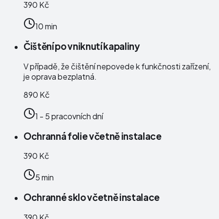
390 Kč
10 min
Čištění po vniknutí kapaliny
V případě, že čištění nepovede k funkčnosti zařízení,
je oprava bezplatná.
890 Kč
1 - 5 pracovních dní
Ochranná folie včetně instalace
390 Kč
5 min
Ochranné sklo včetně instalace
390 Kč