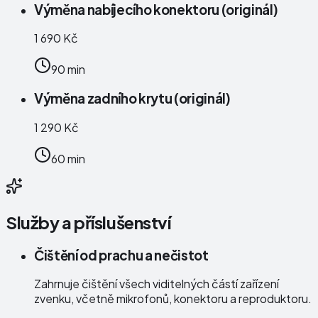
Výměna nabíjecího konektoru (originál)
1 690 Kč
90 min
Výměna zadního krytu (originál)
1 290 Kč
60 min
Služby a příslušenství
Čištění od prachu a nečistot
Zahrnuje čištění všech viditelných částí zařízení
zvenku, včetně mikrofonů, konektoru a reproduktoru.