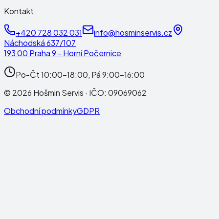
Kontakt
+420 728 032 031
info@hosminservis.cz
Náchodská 637/107
193 00 Praha 9 - Horní Počernice
Po-Čt 10:00-18:00, Pá 9:00-16:00
©
2026
Hošmin Servis
· IČO:
09069062
Obchodní podmínky
GDPR