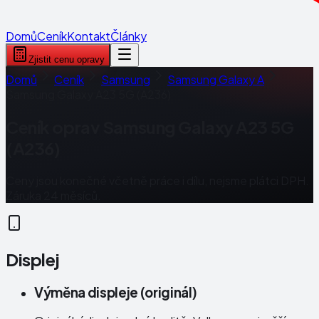
Domů
Ceník
Kontakt
Články
Zjistit cenu opravy
Domů
Ceník
Samsung
Samsung Galaxy A
Samsung Galaxy A23 5G (A236)
Ceník oprav
Samsung Galaxy A23 5G
(A236)
Ceny jsou konečné včetně práce i dílu, nejsme plátci DPH.
Záruka 24 měsíců.
Displej
Výměna displeje (originál)