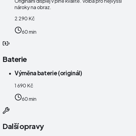
Originální displej v plné kvalitě. Volba pro nejvyšší
nároky na obraz.
2 290 Kč
60 min
Baterie
Výměna baterie (originál)
1 690 Kč
60 min
Další opravy