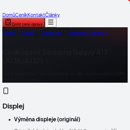
Domů
Ceník
Kontakt
Články
Zjistit cenu opravy
Domů
Ceník
Samsung
Samsung Galaxy A
Samsung Galaxy A13 (A135/A137)
Ceník oprav
Samsung Galaxy A13
(A135/A137)
Ceny jsou konečné včetně práce i dílu, nejsme plátci DPH.
Záruka 24 měsíců.
Displej
Výměna displeje (originál)