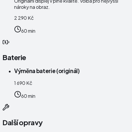
Originální displej v plné kvalitě. Volba pro nejvyšší
nároky na obraz.
2 290 Kč
60 min
Baterie
Výměna baterie (originál)
1 690 Kč
60 min
Další opravy