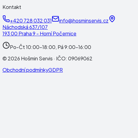
Kontakt
+420 728 032 031
info@hosminservis.cz
Náchodská 637/107
193 00 Praha 9 - Horní Počernice
Po-Čt 10:00-18:00, Pá 9:00-16:00
©
2026
Hošmin Servis
· IČO:
09069062
Obchodní podmínky
GDPR