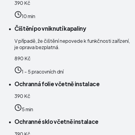
390 Kč
10 min
Čištění po vniknutí kapaliny
V případě, že čištění nepovede k funkčnosti zařízení,
je oprava bezplatná.
890 Kč
1 - 5 pracovních dní
Ochranná folie včetně instalace
390 Kč
5 min
Ochranné sklo včetně instalace
390 Kč