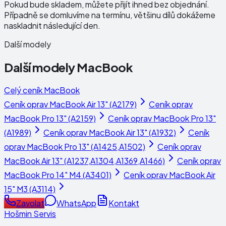
Pokud bude skladem, můžete přijít ihned bez objednání.
Případně se domluvíme na termínu, většinu dílů dokážeme
naskladnit následující den.
Další modely
Další modely
MacBook
Celý ceník
MacBook
Ceník oprav
MacBook Air 13" (A2179)
Ceník oprav
MacBook Pro 13" (A2159)
Ceník oprav
MacBook Pro 13"
(A1989)
Ceník oprav
MacBook Air 13" (A1932)
Ceník
oprav
MacBook Pro 13" (A1425,A1502)
Ceník oprav
MacBook Air 13" (A1237,A1304,A1369,A1466)
Ceník oprav
MacBook Pro 14" M4 (A3401)
Ceník oprav
MacBook Air
15" M3 (A3114)
Zavolat
WhatsApp
Kontakt
Hošmin Servis