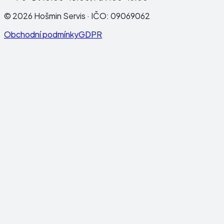
©
2026
Hošmin Servis
· IČO:
09069062
Obchodní podmínky
GDPR