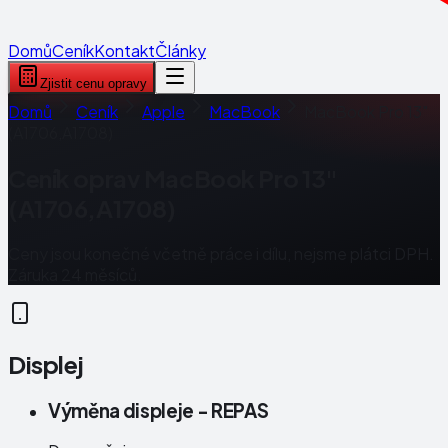
Domů
Ceník
Kontakt
Články
Zjistit cenu opravy
Domů
Ceník
Apple
MacBook
MacBook Pro 13"
(A1706,A1708)
Ceník oprav
MacBook Pro 13"
(A1706,A1708)
Ceny jsou konečné včetně práce i dílu, nejsme plátci DPH.
Záruka 24 měsíců.
Displej
Výměna displeje - REPAS