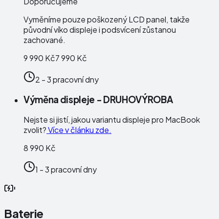
Doporučujeme
Vyměníme pouze poškozený LCD panel, takže
původní víko displeje i podsvícení zůstanou
zachované.
9 990 Kč
7 990 Kč
2 - 3 pracovní dny
Výměna displeje - DRUHOVÝROBA
Nejste si jistí, jakou variantu displeje pro MacBook
zvolit?
Více v článku zde.
8 990 Kč
1 - 3 pracovní dny
Baterie