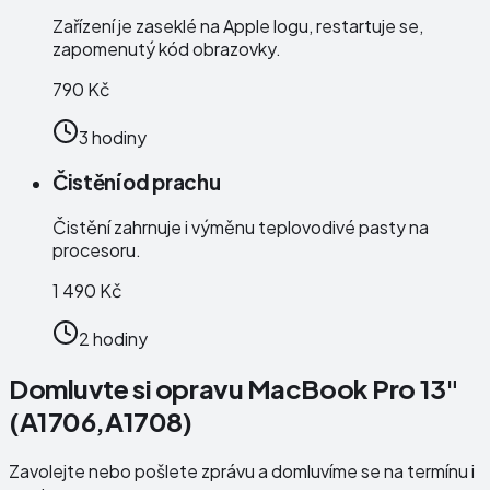
Zařízení je zaseklé na Apple logu, restartuje se,
zapomenutý kód obrazovky.
790 Kč
3 hodiny
Čistění od prachu
Čistění zahrnuje i výměnu teplovodivé pasty na
procesoru.
1 490 Kč
2 hodiny
Domluvte si opravu MacBook Pro 13"
(A1706,A1708)
Zavolejte nebo pošlete zprávu a domluvíme se na termínu i