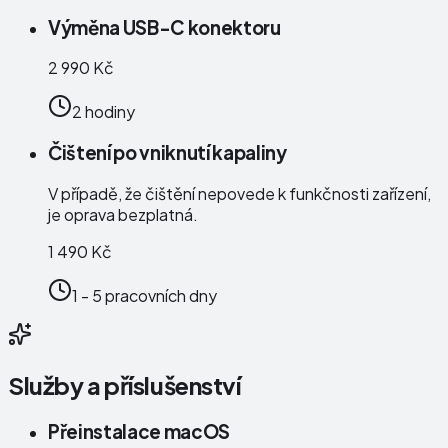
Výměna USB-C konektoru
2 990 Kč
2 hodiny
Čištení po vniknutí kapaliny
V případě, že čištění nepovede k funkčnosti zařízení,
je oprava bezplatná.
1 490 Kč
1 - 5 pracovních dny
Služby a příslušenství
Přeinstalace macOS