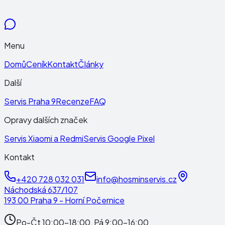
Menu
Domů
Ceník
Kontakt
Články
Další
Servis Praha 9
Recenze
FAQ
Opravy dalších značek
Servis Xiaomi a Redmi
Servis Google Pixel
Kontakt
+420 728 032 031
info@hosminservis.cz
Náchodská 637/107
193 00 Praha 9 - Horní Počernice
Po-Čt 10:00-18:00, Pá 9:00-16:00