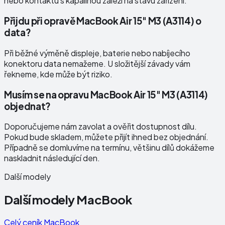
nebo kontaktu s kapalinou záleží na stavu zařízení.
Přijdu při opravě MacBook Air 15" M3 (A3114) o
data?
Při běžné výměně displeje, baterie nebo nabíjecího
konektoru data nemažeme. U složitější závady vám
řekneme, kde může být riziko.
Musím se na opravu MacBook Air 15" M3 (A3114)
objednat?
Doporučujeme nám zavolat a ověřit dostupnost dílu.
Pokud bude skladem, můžete přijít ihned bez objednání.
Případně se domluvíme na termínu, většinu dílů dokážeme
naskladnit následující den.
Další modely
Další modely
MacBook
Celý ceník
MacBook