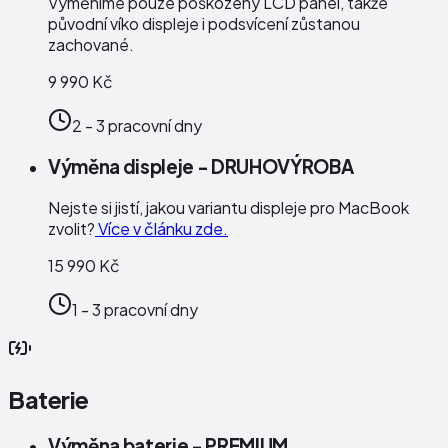
Vyměníme pouze poškozený LCD panel, takže
původní víko displeje i podsvícení zůstanou
zachované.
9 990 Kč
2 - 3 pracovní dny
Výměna displeje - DRUHOVÝROBA
Nejste si jistí, jakou variantu displeje pro MacBook
zvolit?
Více v článku zde.
15 990 Kč
1 - 3 pracovní dny
Baterie
Výměna baterie - PREMIUM