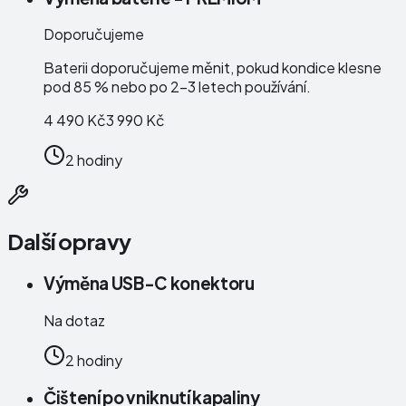
Doporučujeme
Baterii doporučujeme měnit, pokud kondice klesne
pod 85 % nebo po 2–3 letech používání.
4 490 Kč
3 990 Kč
2 hodiny
Další opravy
Výměna USB-C konektoru
Na dotaz
2 hodiny
Čištení po vniknutí kapaliny