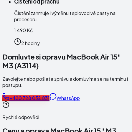
Čistění od prachu
Čistění zahrnuje i výměnu teplovodivé pasty na
procesoru.
1 490 Kč
2 hodiny
Domluvte si opravu MacBook Air 15"
M3 (A3114)
Zavolejte nebo pošlete zprávu a domluvíme se na termínu i
postupu.
+420 728 032 031
WhatsApp
Rychlé odpovědi
Ceny a oprava
MacBook Air 15" M3