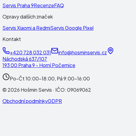
Servis Praha 9
Recenze
FAQ
Opravy dalších značek
Servis Xiaomi a Redmi
Servis Google Pixel
Kontakt
+420 728 032 031
info@hosminservis.cz
Náchodská 637/107
193 00 Praha 9 - Horní Počernice
Po-Čt 10:00-18:00, Pá 9:00-16:00
©
2026
Hošmin Servis
· IČO:
09069062
Obchodní podmínky
GDPR