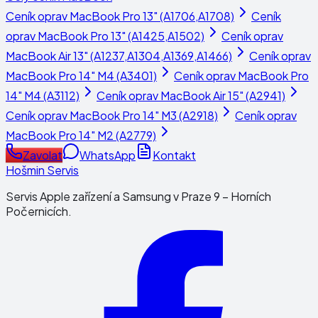
Ceník oprav
MacBook Pro 13" (A1706,A1708)
Ceník
oprav
MacBook Pro 13" (A1425,A1502)
Ceník oprav
MacBook Air 13" (A1237,A1304,A1369,A1466)
Ceník oprav
MacBook Pro 14" M4 (A3401)
Ceník oprav
MacBook Pro
14" M4 (A3112)
Ceník oprav
MacBook Air 15" (A2941)
Ceník oprav
MacBook Pro 14" M3 (A2918)
Ceník oprav
MacBook Pro 14" M2 (A2779)
Zavolat
WhatsApp
Kontakt
Hošmin Servis
Servis Apple zařízení a Samsung v Praze 9 – Horních
Počernicích.