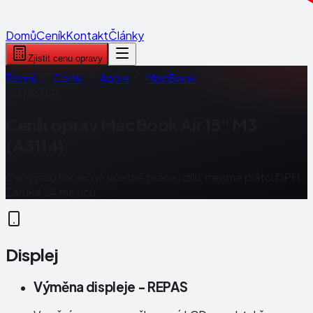
Domů
Ceník
Kontakt
Články
Zjistit cenu opravy
Domů
Ceník
Apple
MacBook
MacBook Air 15"
M3 (A3114)
Ceník oprav
MacBook Air 15" M3
(A3114)
Ceny jsou konečné včetně práce i dílu, nejsme plátci DPH.
Záruka 24 měsíců.
Displej
Výměna displeje - REPAS