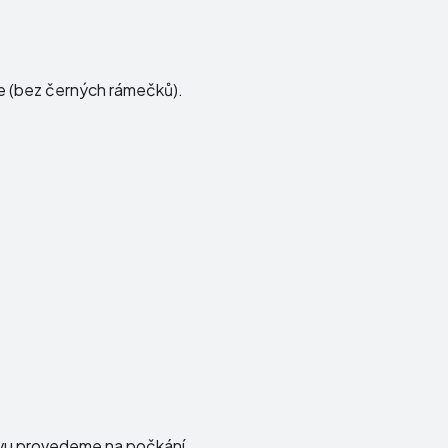
še (bez černých rámečků).
avu provedeme na počkání.