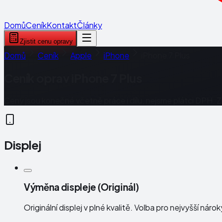
Domů
Ceník
Kontakt
Články
Zjistit cenu opravy
Domů
Ceník
Apple
iPhone
iPhone 7 Plus
Ceník oprav
iPhone 7 Plus
Ceny jsou konečné včetně práce i dílu, nejsme plátci DPH. 
Displej
Výměna displeje (Originál)
Originální displej v plné kvalitě. Volba pro nejvyšší náro