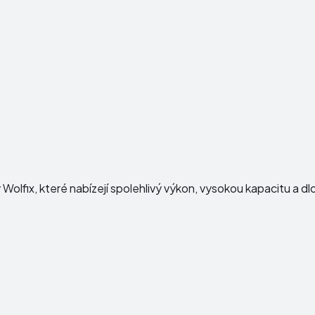
y
Wolfix
, které nabízejí spolehlivý výkon, vysokou kapacitu a d