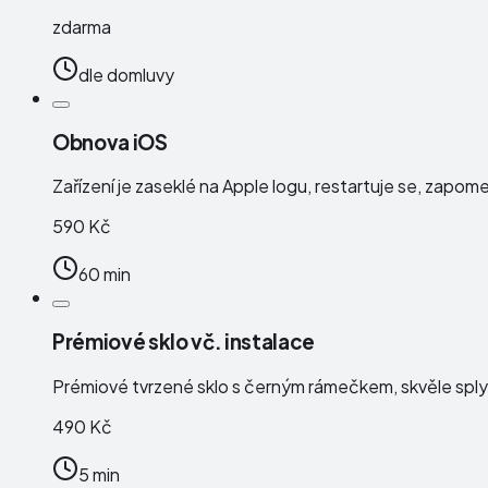
zdarma
dle domluvy
Obnova iOS
Zařízení je zaseklé na Apple logu, restartuje se, zapo
590 Kč
60 min
Prémiové sklo vč. instalace
Prémiové tvrzené sklo s černým rámečkem, skvěle splyne
490 Kč
5 min