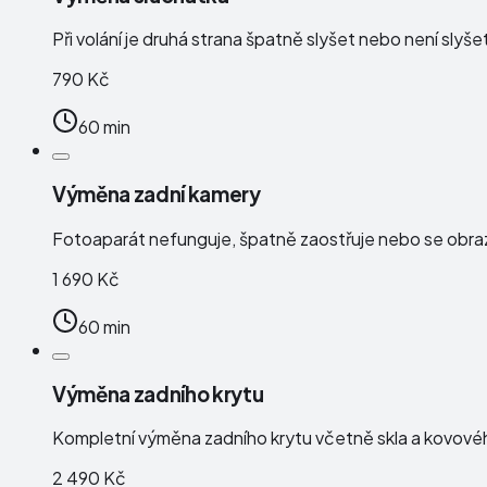
Při volání je druhá strana špatně slyšet nebo není slyše
790 Kč
60 min
Výměna zadní kamery
Fotoaparát nefunguje, špatně zaostřuje nebo se obraz
1 690 Kč
60 min
Výměna zadního krytu
Kompletní výměna zadního krytu včetně skla a kovové
2 490 Kč