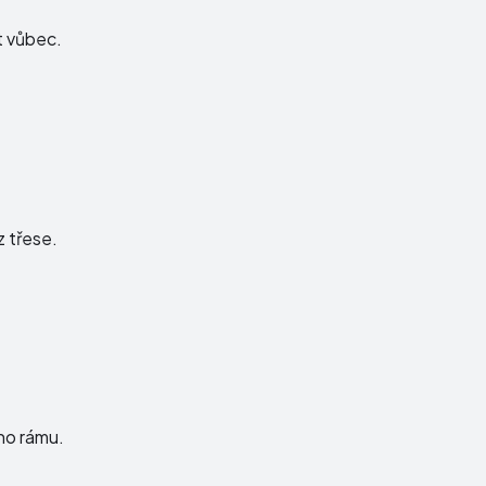
t vůbec.
 třese.
ho rámu.