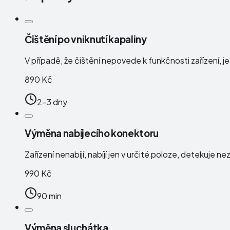
Čištění po vniknutí kapaliny
V případě, že čištění nepovede k funkčnosti zařízení, j
890 Kč
2-3 dny
Výměna nabíjecího konektoru
Zařízení nenabíjí, nabíjí jen v určité poloze, detekuj
990 Kč
90 min
Výměna sluchátka