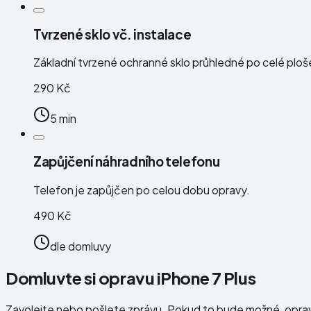
Tvrzené sklo vč. instalace
Základní tvrzené ochranné sklo průhledné po celé plo
290 Kč
5 min
Zapůjčení náhradního telefonu
Telefon je zapůjčen po celou dobu opravy.
490 Kč
dle domluvy
Domluvte si opravu iPhone 7 Plus
Zavolejte nebo pošlete zprávu. Pokud to bude možné, opr