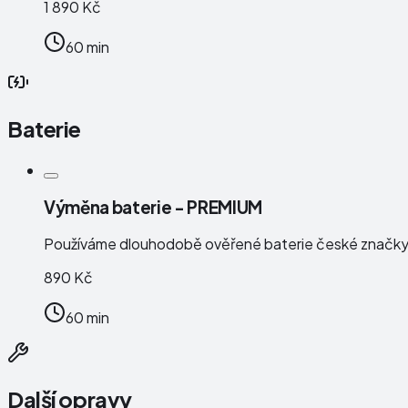
1 890 Kč
60 min
Baterie
Výměna baterie - PREMIUM
Používáme dlouhodobě ověřené baterie české značk
890 Kč
60 min
Další opravy