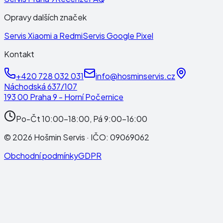
Opravy dalších značek
Servis Xiaomi a Redmi
Servis Google Pixel
Kontakt
+420 728 032 031
info@hosminservis.cz
Náchodská 637/107
193 00 Praha 9 - Horní Počernice
Po-Čt 10:00-18:00, Pá 9:00-16:00
©
2026
Hošmin Servis
· IČO:
09069062
Obchodní podmínky
GDPR