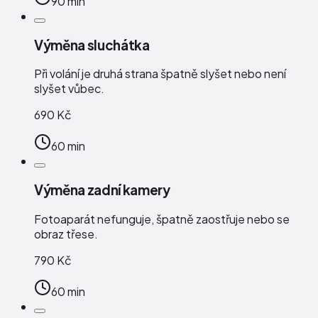
90 min
Výměna sluchátka
Při volání je druhá strana špatně slyšet nebo není
slyšet vůbec.
690 Kč
60 min
Výměna zadní kamery
Fotoaparát nefunguje, špatně zaostřuje nebo se
obraz třese.
790 Kč
60 min