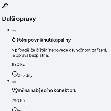
Další opravy
Čištění po vniknutí kapaliny
V případě, že čištění nepovede k funkčnosti zařízení,
je oprava bezplatná.
890 Kč
2-3 dny
Výměna nabíjecího konektoru
790 Kč