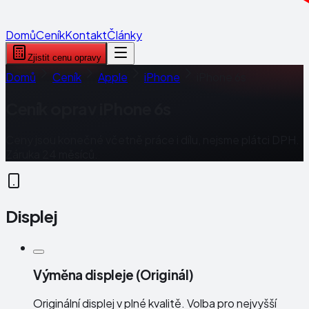
Domů
Ceník
Kontakt
Články
Zjistit cenu opravy
Domů
Ceník
Apple
iPhone
iPhone 6s
Ceník oprav
iPhone 6s
Ceny jsou konečné včetně práce i dílu, nejsme plátci DPH.
Záruka 24 měsíců.
Displej
Výměna displeje (Originál)
Originální displej v plné kvalitě. Volba pro nejvyšší