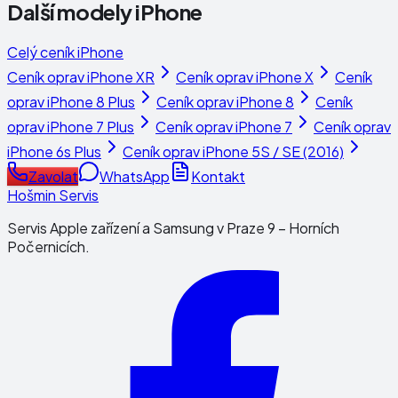
Další modely
iPhone
Celý ceník
iPhone
Ceník oprav
iPhone XR
Ceník oprav
iPhone X
Ceník
oprav
iPhone 8 Plus
Ceník oprav
iPhone 8
Ceník
oprav
iPhone 7 Plus
Ceník oprav
iPhone 7
Ceník oprav
iPhone 6s Plus
Ceník oprav
iPhone 5S / SE (2016)
Zavolat
WhatsApp
Kontakt
Hošmin Servis
Servis Apple zařízení a Samsung v Praze 9 – Horních
Počernicích.