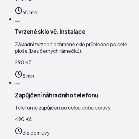
60 min
Tvrzené sklo vč. instalace
Základní tvrzené ochranné sklo průhledné po celé
ploše (bez černých rámečků).
290 Kč
5 min
Zapůjčení náhradního telefonu
Telefon je zapůjčen po celou dobu opravy.
490 Kč
dle domluvy