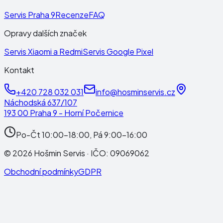
Servis Praha 9
Recenze
FAQ
Opravy dalších značek
Servis Xiaomi a Redmi
Servis Google Pixel
Kontakt
+420 728 032 031
info@hosminservis.cz
Náchodská 637/107
193 00 Praha 9 - Horní Počernice
Po-Čt 10:00-18:00, Pá 9:00-16:00
©
2026
Hošmin Servis
· IČO:
09069062
Obchodní podmínky
GDPR