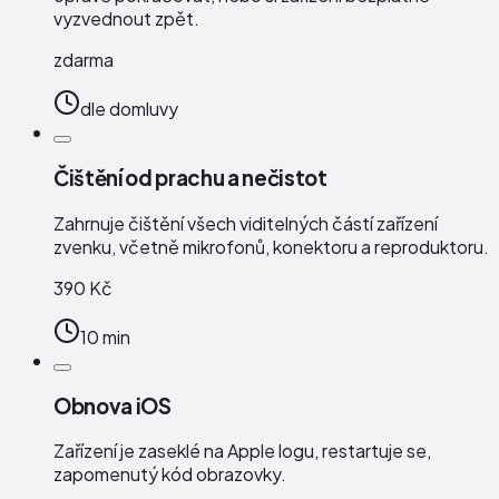
vyzvednout zpět.
zdarma
dle domluvy
Čištění od prachu a nečistot
Zahrnuje čištění všech viditelných částí zařízení
zvenku, včetně mikrofonů, konektoru a reproduktoru.
390 Kč
10 min
Obnova iOS
Zařízení je zaseklé na Apple logu, restartuje se,
zapomenutý kód obrazovky.