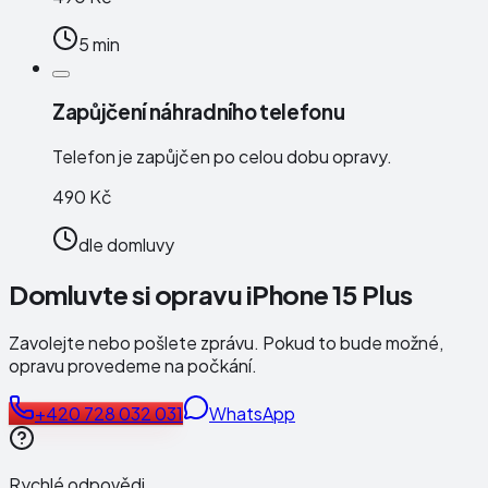
5 min
Zapůjčení náhradního telefonu
Telefon je zapůjčen po celou dobu opravy.
490 Kč
dle domluvy
Domluvte si opravu iPhone 15 Plus
Zavolejte nebo pošlete zprávu. Pokud to bude možné,
opravu provedeme na počkání.
+420 728 032 031
WhatsApp
Rychlé odpovědi