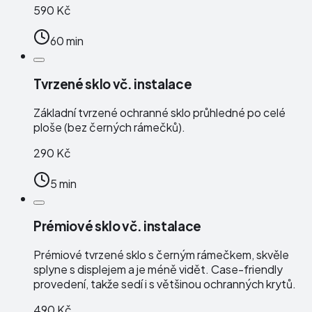
590 Kč
60 min
Tvrzené sklo vč. instalace
Základní tvrzené ochranné sklo průhledné po celé
ploše (bez černých rámečků).
290 Kč
5 min
Prémiové sklo vč. instalace
Prémiové tvrzené sklo s černým rámečkem, skvěle
splyne s displejem a je méně vidět. Case-friendly
provedení, takže sedí i s většinou ochranných krytů.
490 Kč