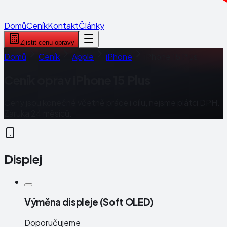
Domů
Ceník
Kontakt
Články
Zjistit cenu opravy
Domů
Ceník
Apple
iPhone
iPhone 15 Plus
Ceník oprav
iPhone 15 Plus
Ceny jsou konečné včetně práce i dílu, nejsme plátci DPH.
Záruka 24 měsíců.
Displej
Výměna displeje (Soft OLED)
Doporučujeme