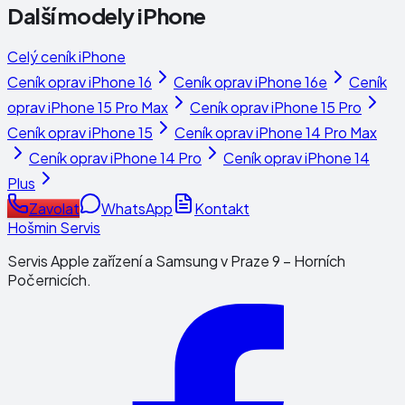
Další modely
iPhone
Celý ceník
iPhone
Ceník oprav
iPhone 16
Ceník oprav
iPhone 16e
Ceník
oprav
iPhone 15 Pro Max
Ceník oprav
iPhone 15 Pro
Ceník oprav
iPhone 15
Ceník oprav
iPhone 14 Pro Max
Ceník oprav
iPhone 14 Pro
Ceník oprav
iPhone 14
Plus
Zavolat
WhatsApp
Kontakt
Hošmin Servis
Servis Apple zařízení a Samsung v Praze 9 – Horních
Počernicích.