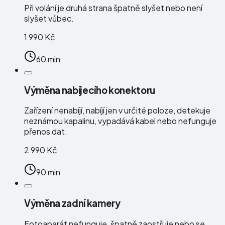
Při volání je druhá strana špatně slyšet nebo není
slyšet vůbec.
1 990 Kč
60 min
Výměna nabíjecího konektoru
Zařízení nenabíjí, nabíjí jen v určité poloze, detekuje
neznámou kapalinu, vypadává kabel nebo nefunguje
přenos dat.
2 990 Kč
90 min
Výměna zadní kamery
Fotoaparát nefunguje, špatně zaostřuje nebo se