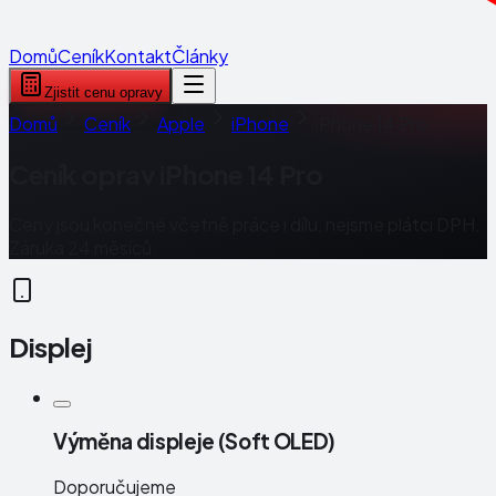
Domů
Ceník
Kontakt
Články
Zjistit cenu opravy
Domů
Ceník
Apple
iPhone
iPhone 14 Pro
Ceník oprav
iPhone 14 Pro
Ceny jsou konečné včetně práce i dílu, nejsme plátci DPH.
Záruka 24 měsíců.
Displej
Výměna displeje (Soft OLED)
Doporučujeme