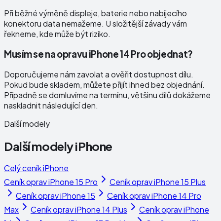
Při běžné výměně displeje, baterie nebo nabíjecího
konektoru data nemažeme. U složitější závady vám
řekneme, kde může být riziko.
Musím se na opravu iPhone 14 Pro objednat?
Doporučujeme nám zavolat a ověřit dostupnost dílu.
Pokud bude skladem, můžete přijít ihned bez objednání.
Případně se domluvíme na termínu, většinu dílů dokážeme
naskladnit následující den.
Další modely
Další modely
iPhone
Celý ceník
iPhone
Ceník oprav
iPhone 15 Pro
Ceník oprav
iPhone 15 Plus
Ceník oprav
iPhone 15
Ceník oprav
iPhone 14 Pro
Max
Ceník oprav
iPhone 14 Plus
Ceník oprav
iPhone