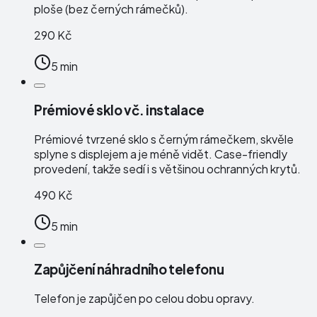
ploše (bez černých rámečků).
290 Kč
5 min
Prémiové sklo vč. instalace
Prémiové tvrzené sklo s černým rámečkem, skvěle
splyne s displejem a je méně vidět. Case-friendly
provedení, takže sedí i s většinou ochranných krytů.
490 Kč
5 min
Zapůjčení náhradního telefonu
Telefon je zapůjčen po celou dobu opravy.