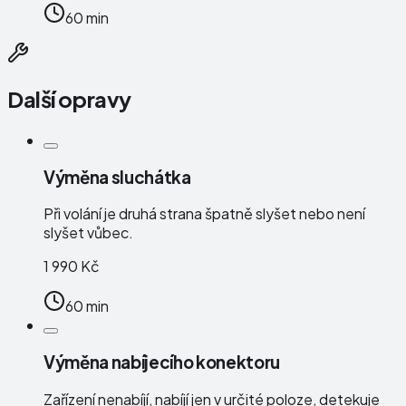
60 min
Další opravy
Výměna sluchátka
Při volání je druhá strana špatně slyšet nebo není
slyšet vůbec.
1 990 Kč
60 min
Výměna nabíjecího konektoru
Zařízení nenabíjí, nabíjí jen v určité poloze, detekuje