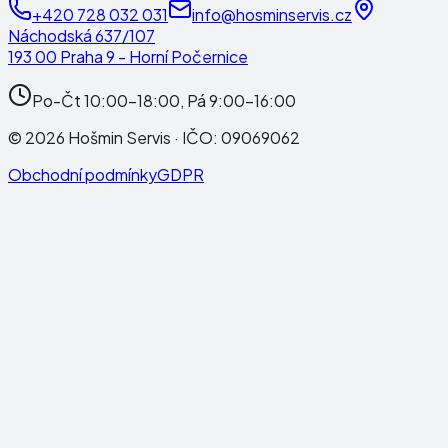
+420 728 032 031
info@hosminservis.cz
Náchodská 637/107
193 00 Praha 9 - Horní Počernice
Po-Čt 10:00-18:00, Pá 9:00-16:00
©
2026
Hošmin Servis
· IČO:
09069062
Obchodní podmínky
GDPR