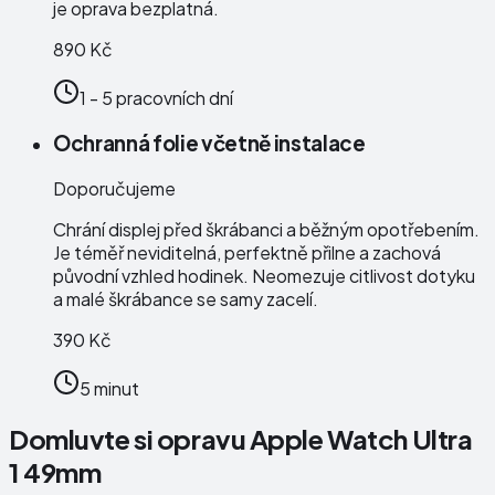
je oprava bezplatná.
890 Kč
1 - 5 pracovních dní
Ochranná folie včetně instalace
Doporučujeme
Chrání displej před škrábanci a běžným opotřebením.
Je téměř neviditelná, perfektně přilne a zachová
původní vzhled hodinek. Neomezuje citlivost dotyku
a malé škrábance se samy zacelí.
390 Kč
5 minut
Domluvte si opravu Apple Watch Ultra
1 49mm