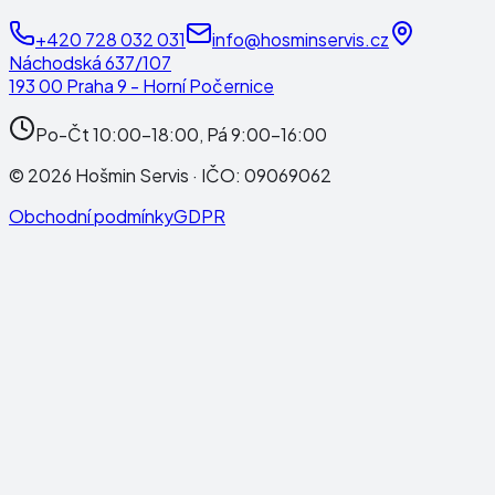
+420 728 032 031
info@hosminservis.cz
Náchodská 637/107
193 00 Praha 9 - Horní Počernice
Po-Čt 10:00-18:00, Pá 9:00-16:00
©
2026
Hošmin Servis
· IČO:
09069062
Obchodní podmínky
GDPR