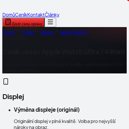
Domů
Ceník
Kontakt
Články
Zjistit cenu opravy
Domů
Ceník
Apple
Apple Watch
Apple Watch
Ultra 1 49mm
Ceník oprav
Apple Watch Ultra 1 49mm
Ceny jsou konečné včetně práce i dílu, nejsme plátci DPH.
Záruka 24 měsíců.
Displej
Výměna displeje (originál)
Originální displej v plné kvalitě. Volba pro nejvyšší
nároky na obraz.