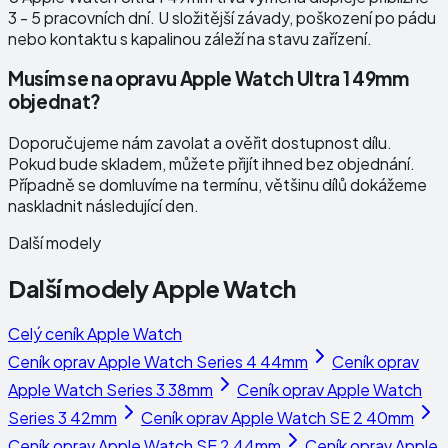
3 - 5 pracovních dní. U složitější závady, poškození po pádu
nebo kontaktu s kapalinou záleží na stavu zařízení.
Musím se na opravu Apple Watch Ultra 1 49mm
objednat?
Doporučujeme nám zavolat a ověřit dostupnost dílu.
Pokud bude skladem, můžete přijít ihned bez objednání.
Případně se domluvíme na termínu, většinu dílů dokážeme
naskladnit následující den.
Další modely
Další modely
Apple Watch
Celý ceník
Apple Watch
Ceník oprav
Apple Watch Series 4 44mm
Ceník oprav
Apple Watch Series 3 38mm
Ceník oprav
Apple Watch
Series 3 42mm
Ceník oprav
Apple Watch SE 2 40mm
Ceník oprav
Apple Watch SE 2 44mm
Ceník oprav
Apple