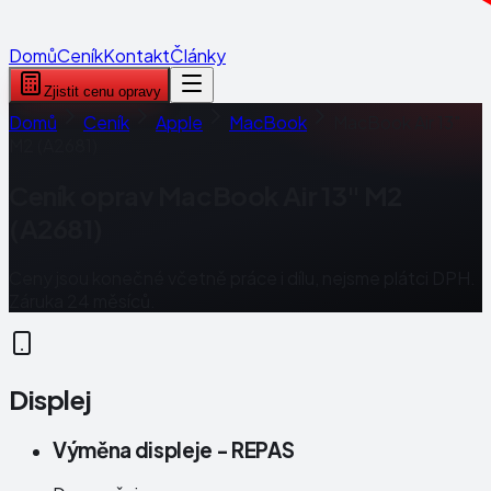
Domů
Ceník
Kontakt
Články
Zjistit cenu opravy
Domů
Ceník
Apple
MacBook
MacBook Air 13"
M2 (A2681)
Ceník oprav
MacBook Air 13" M2
(A2681)
Ceny jsou konečné včetně práce i dílu, nejsme plátci DPH.
Záruka 24 měsíců.
Displej
Výměna displeje - REPAS