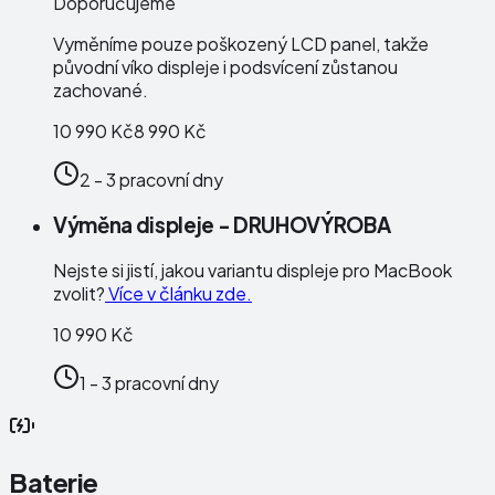
Doporučujeme
Vyměníme pouze poškozený LCD panel, takže
původní víko displeje i podsvícení zůstanou
zachované.
10 990 Kč
8 990 Kč
2 - 3 pracovní dny
Výměna displeje - DRUHOVÝROBA
Nejste si jistí, jakou variantu displeje pro MacBook
zvolit?
Více v článku zde.
10 990 Kč
1 - 3 pracovní dny
Baterie