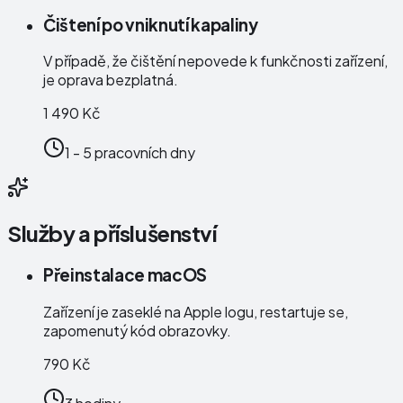
Čištení po vniknutí kapaliny
V případě, že čištění nepovede k funkčnosti zařízení,
je oprava bezplatná.
1 490 Kč
1 - 5 pracovních dny
Služby a příslušenství
Přeinstalace macOS
Zařízení je zaseklé na Apple logu, restartuje se,
zapomenutý kód obrazovky.
790 Kč