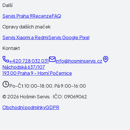
Další
Servis Praha 9
Recenze
FAQ
Opravy dalších značek
Servis Xiaomi a Redmi
Servis Google Pixel
Kontakt
+420 728 032 031
info@hosminservis.cz
Náchodská 637/107
193 00 Praha 9 - Horní Počernice
Po-Čt 10:00-18:00, Pá 9:00-16:00
©
2026
Hošmin Servis
· IČO:
09069062
Obchodní podmínky
GDPR