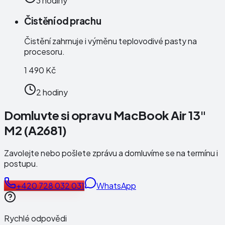
3 hodiny
Čistění od prachu
Čistění zahrnuje i výměnu teplovodivé pasty na
procesoru.
1 490 Kč
2 hodiny
Domluvte si opravu MacBook Air 13"
M2 (A2681)
Zavolejte nebo pošlete zprávu a domluvíme se na termínu i
postupu.
+420 728 032 031
WhatsApp
Rychlé odpovědi