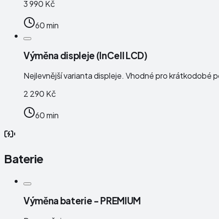
3 990 Kč
60 min
Výměna displeje (InCell LCD)
Nejlevnější varianta displeje. Vhodné pro krátkodobé 
2 290 Kč
60 min
Baterie
Výměna baterie - PREMIUM