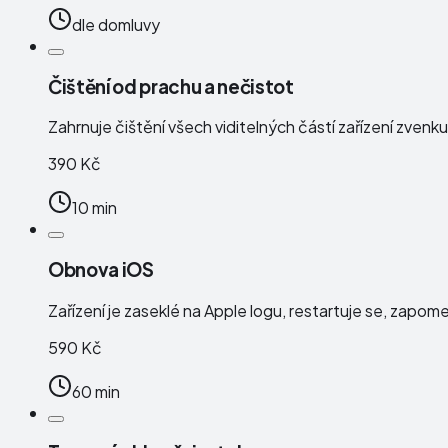
dle domluvy
Čištění od prachu a nečistot
Zahrnuje čištění všech viditelných částí zařízení zven
390 Kč
10 min
Obnova iOS
Zařízení je zaseklé na Apple logu, restartuje se, zapo
590 Kč
60 min