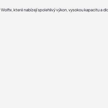
y
Wolfix
, které nabízejí spolehlivý výkon, vysokou kapacitu a d