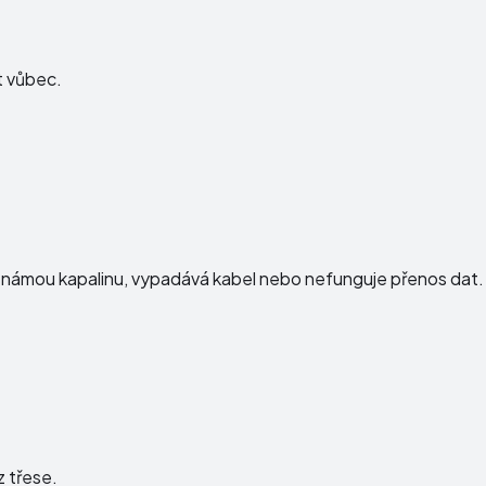
t vůbec.
e neznámou kapalinu, vypadává kabel nebo nefunguje přenos dat.
 třese.