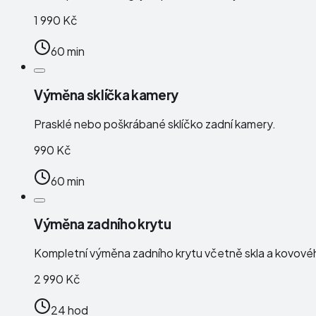
1 990 Kč
60 min
Výměna sklíčka kamery
Prasklé nebo poškrábané sklíčko zadní kamery.
990 Kč
60 min
Výměna zadního krytu
Kompletní výměna zadního krytu včetně skla a kovové
2 990 Kč
24 hod