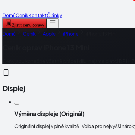
Domů
Ceník
Kontakt
Články
Zjistit cenu opravy
Domů
Ceník
Apple
iPhone
iPhone 13 Mini
Ceník oprav
iPhone 13 Mini
Ceny jsou konečné včetně práce i dílu, nejsme plátci DPH. 
Displej
Výměna displeje (Originál)
Originální displej v plné kvalitě. Volba pro nejvyšší náro