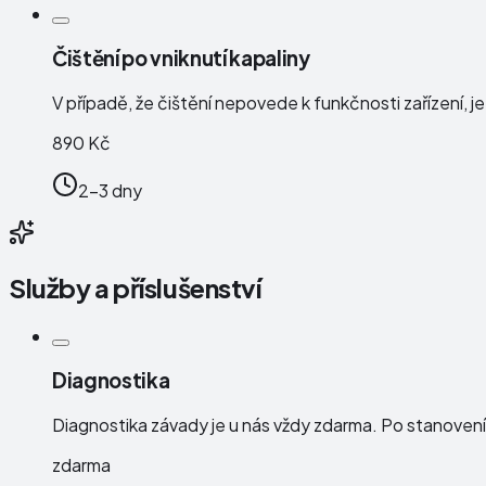
Čištění po vniknutí kapaliny
V případě, že čištění nepovede k funkčnosti zařízení, j
890 Kč
2-3 dny
Služby a příslušenství
Diagnostika
Diagnostika závady je u nás vždy zdarma. Po stanoven
zdarma