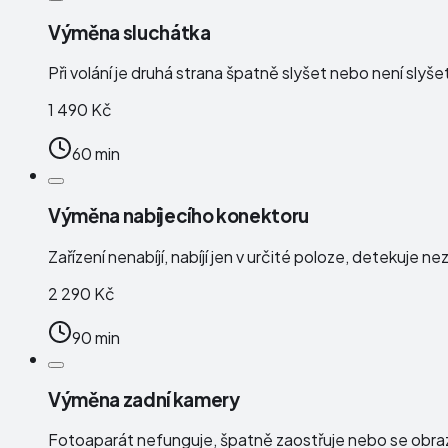
Výměna sluchátka
Při volání je druhá strana špatně slyšet nebo není slyše
1 490 Kč
60 min
Výměna nabíjecího konektoru
Zařízení nenabíjí, nabíjí jen v určité poloze, detekuj
2 290 Kč
90 min
Výměna zadní kamery
Fotoaparát nefunguje, špatně zaostřuje nebo se obraz