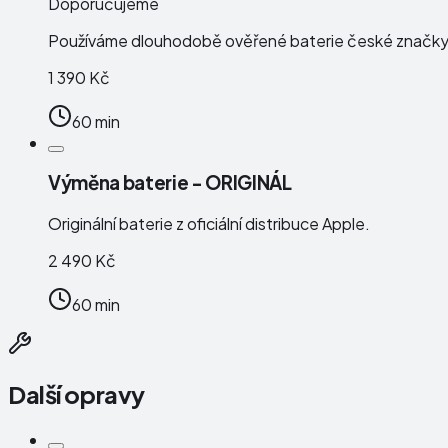
Doporučujeme
Používáme dlouhodobě ověřené baterie české značk
1 390 Kč
60 min
Výměna baterie - ORIGINÁL
Originální baterie z oficiální distribuce Apple.
2 490 Kč
60 min
Další opravy